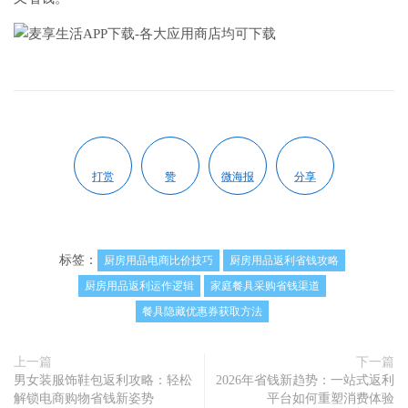
打赏
赞
微海报
分享
标签：
厨房用品电商比价技巧
厨房用品返利省钱攻略
厨房用品返利运作逻辑
家庭餐具采购省钱渠道
餐具隐藏优惠券获取方法
上一篇
下一篇
男女装服饰鞋包返利攻略：轻松
2026年省钱新趋势：一站式返利
解锁电商购物省钱新姿势
平台如何重塑消费体验