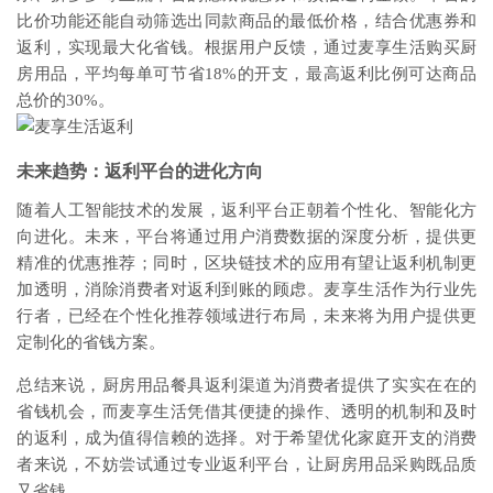
比价功能还能自动筛选出同款商品的最低价格，结合优惠券和
返利，实现最大化省钱。根据用户反馈，通过麦享生活购买厨
房用品，平均每单可节省18%的开支，最高返利比例可达商品
总价的30%。
未来趋势：返利平台的进化方向
随着人工智能技术的发展，返利平台正朝着个性化、智能化方
向进化。未来，平台将通过用户消费数据的深度分析，提供更
精准的优惠推荐；同时，区块链技术的应用有望让返利机制更
加透明，消除消费者对返利到账的顾虑。麦享生活作为行业先
行者，已经在个性化推荐领域进行布局，未来将为用户提供更
定制化的省钱方案。
总结来说，厨房用品餐具返利渠道为消费者提供了实实在在的
省钱机会，而麦享生活凭借其便捷的操作、透明的机制和及时
的返利，成为值得信赖的选择。对于希望优化家庭开支的消费
者来说，不妨尝试通过专业返利平台，让厨房用品采购既品质
又省钱。