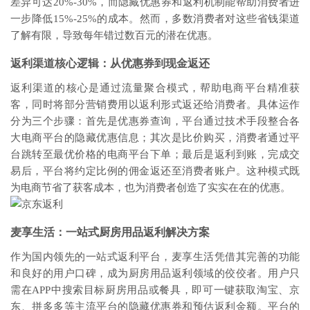
差异可达20%-30%，而隐藏优惠券和返利机制能帮助消费者进
一步降低15%-25%的成本。然而，多数消费者对这些省钱渠道
了解有限，导致每年错过数百元的潜在优惠。
返利渠道核心逻辑：从优惠券到现金返还
返利渠道的核心是通过流量聚合模式，帮助电商平台精准获
客，同时将部分营销费用以返利形式返还给消费者。具体运作
分为三个步骤：首先是优惠券查询，平台通过技术手段整合各
大电商平台的隐藏优惠信息；其次是比价购买，消费者通过平
台跳转至最优价格的电商平台下单；最后是返利到账，完成交
易后，平台将约定比例的佣金返还至消费者账户。这种模式既
为电商节省了获客成本，也为消费者创造了实实在在的优惠。
麦享生活：一站式厨房用品返利解决方案
作为国内领先的一站式返利平台，麦享生活凭借其完善的功能
和良好的用户口碑，成为厨房用品返利领域的佼佼者。用户只
需在APP中搜索目标厨房用品或餐具，即可一键获取淘宝、京
东、拼多多等主流平台的隐藏优惠券和预估返利金额。平台的