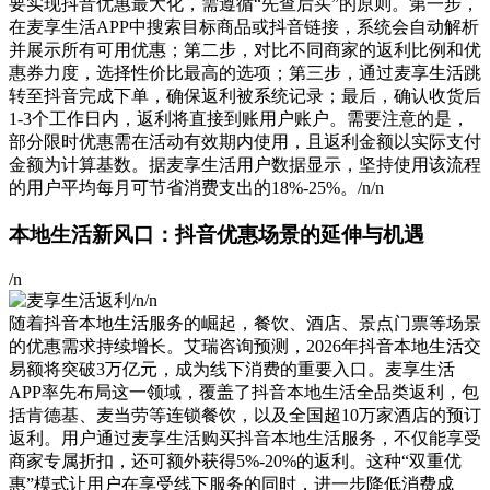
要实现抖音优惠最大化，需遵循“先查后买”的原则。第一步，
在麦享生活APP中搜索目标商品或抖音链接，系统会自动解析
并展示所有可用优惠；第二步，对比不同商家的返利比例和优
惠券力度，选择性价比最高的选项；第三步，通过麦享生活跳
转至抖音完成下单，确保返利被系统记录；最后，确认收货后
1-3个工作日内，返利将直接到账用户账户。需要注意的是，
部分限时优惠需在活动有效期内使用，且返利金额以实际支付
金额为计算基数。据麦享生活用户数据显示，坚持使用该流程
的用户平均每月可节省消费支出的18%-25%。/n/n
本地生活新风口：抖音优惠场景的延伸与机遇
/n
/n/n
随着抖音本地生活服务的崛起，餐饮、酒店、景点门票等场景
的优惠需求持续增长。艾瑞咨询预测，2026年抖音本地生活交
易额将突破3万亿元，成为线下消费的重要入口。麦享生活
APP率先布局这一领域，覆盖了抖音本地生活全品类返利，包
括肯德基、麦当劳等连锁餐饮，以及全国超10万家酒店的预订
返利。用户通过麦享生活购买抖音本地生活服务，不仅能享受
商家专属折扣，还可额外获得5%-20%的返利。这种“双重优
惠”模式让用户在享受线下服务的同时，进一步降低消费成