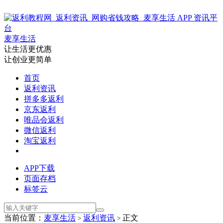
麦享生活
让生活更优惠
让创业更简单
首页
返利资讯
拼多多返利
京东返利
唯品会返利
微信返利
淘宝返利
APP下载
页面存档
标签云
当前位置：
麦享生活
返利资讯
正文
>
>