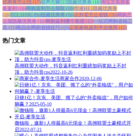
优惠券怎么找 (17)
容声方糖515隐藏优惠券 (16)
淘宝京东拼多
多返利 (16)
网购返利怎么领取 (16)
华凌HE1隐藏优惠券
(16)
TCL Q10G Pro隐藏优惠券 (16)
点外卖怎么省钱 (16)
网购怎
么领隐藏优惠券 (16)
网购返利哪个靠谱 (15)
一站式网购省钱工
具 (15)
唯品会网购省钱技巧 (15)
正规家电返利平台推荐 (15)
热门文章
高佣联盟大动作，抖音返利红利重磅加码奖励上不封
顶，助力抖音cps
2022-10-26
商家合作
2020-12-06
日烧1亿！京东、美团、饿了么的“外卖核战”，用户如何
躺赢？
2025-05-10
撒钱啦，邀新1人得最高6元现金！高佣联盟土豪模式开
启
2022-07-21