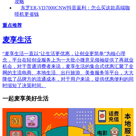
攻略
东芝ER-VD7000CNW抖音返利：怎么买这款高端咖
啡机更省钱
重点推荐
麦享生活
“麦享生活一直以“让生活更优惠，让创业更简单”为核心理
念，平台在轻创业服务上为一大批小微意见领袖提供了再就业
机会，对于普通消费者来说，麦享生活的集合式优惠汇聚了全
网的主流电商、本地生活、出行旅游、美食服务等平台，大大
降低了品牌方的流通成本，对于用户来说，提供优惠便利的同
时缩短了决策时间。
一起麦享美好生活