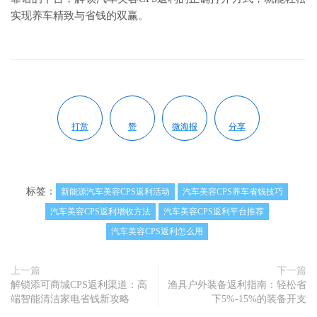
实现养车精致与省钱的双赢。
打赏
赞
微海报
分享
标签：
新能源汽车美容CPS返利活动
汽车美容CPS养车省钱技巧
汽车美容CPS返利增收方法
汽车美容CPS返利平台推荐
汽车美容CPS返利怎么用
上一篇
下一篇
解锁添可商城CPS返利渠道：高
渔具户外装备返利指南：轻松省
端智能清洁家电省钱新攻略
下5%-15%的装备开支