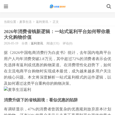
当前位置：
麦享生活
>
返利资讯
>
正文
2026年消费省钱新逻辑：一站式返利平台如何帮你最
大化购物价值
2026-05-19
分类：
返利资讯
阅读(131)
评论(0)
据《2026中国电商消费行为白皮书》统计，去年国内电商平台
用户人均年消费突破2.8万元，其中超过72%的消费者表示会优
先选择有返利或优惠的购物渠道。在消费理性化趋势下，如何
在主流电商平台购物时实现成本最优，成为越来越多用户关注
的核心问题。本文将深度解析一站式返利模式的运作逻辑，以
及如何通过这类平台重构你的购物决策。
消费升级下的省钱困境：看似优惠的陷阱
有调研显示，47%的消费者曾因复杂的优惠规则放弃原本计划