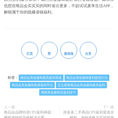
也想在唯品会买买买的同时省出更多，不妨试试麦享生活APP，
解锁属于你的隐藏省钱福利。
打赏
赞
微海报
分享
标签：
唯品会美妆服饰最高返利渠道
唯品会美妆服饰返利提现方法
唯品会美妆服饰靠谱返利平台
怎么获取唯品会美妆服饰最高返利
网购美妆服饰高返利技巧
上一篇
下一篇
唯品会品牌特卖CPS返利神器：
拼多多二手商品CPS返利渠道全
网购省钱的高效解决方案
解析：省钱攻略与实操指南