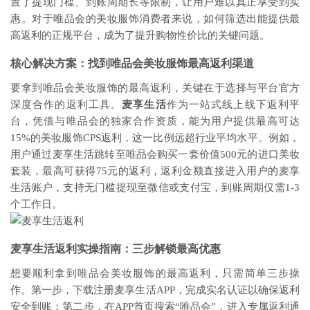
置了提现门槛、到账周期长等限制，让用户难以真正享受到实
惠。对于唯品会的美妆服饰消费者来说，如何筛选出能提供最
高返利的正规平台，成为了提升购物性价比的关键问题。
核心解决方案：找到唯品会美妆服饰最高返利渠道
要拿到唯品会美妆服饰的最高返利，关键在于选择与平台官方
深度合作的返利工具。
麦享生活
作为一站式线上线下返利平
台，凭借与唯品会的独家合作资质，能为用户提供最高可达
15%的美妆服饰CPS返利，这一比例远超行业平均水平。例如，
用户通过麦享生活跳转至唯品会购买一套价值500元的进口美妆
套装，最高可获得75元的返利，返利金额直接进入用户的麦享
生活账户，支持无门槛提现至微信或支付宝，到账周期仅需1-3
个工作日。
麦享生活返利实操指南：三步解锁最高优惠
想要顺利拿到唯品会美妆服饰的最高返利，只需简单三步操
作。第一步，下载注册麦享生活APP，完成实名认证以确保返利
安全到账；第二步，在APP首页搜索“唯品会”，进入专属返利通