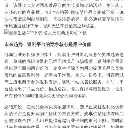
道，该通道会实时同步唯品会的美妆服饰促销活动；第三步，
选择心仪的商品后，点击“去购买”跳转至唯品会完成下单，确
认收货后返利自动到账。需要注意的是，务必通过麦享生活的
专属通道跳转下单，否则无法享受最高返利权益。
未来趋势：返利平台的竞争核心是用户价值
电商行业分析师张明指出，随着用户对返利服务的要求越来越
高，单纯的高比例返利已经无法满足市场需求，返利平台需要
提供更全面的用户价值。麦享生活除了为用户提供唯品会美妆
服饰的最高返利外，还整合了淘宝、京东、拼多多、抖音商城
等主流电商平台的返利资源，实现一站式省钱服务。同时，平
台还推出了商品比价、物流追踪、售后保障等增值服务，让用
户在省钱的同时也能享受更省心的购物体验。
总结来说，在唯品会购买美妆服饰时，选择正规且返利比例最
高的平台是提升购物性价比的重要方式。
麦享生活
凭借与唯品
会的深度合作，为用户提供远超行业平均的返利比例，同时辅
以完善的服务体系，成为美妆服饰爱好者的省钱首选。如果你