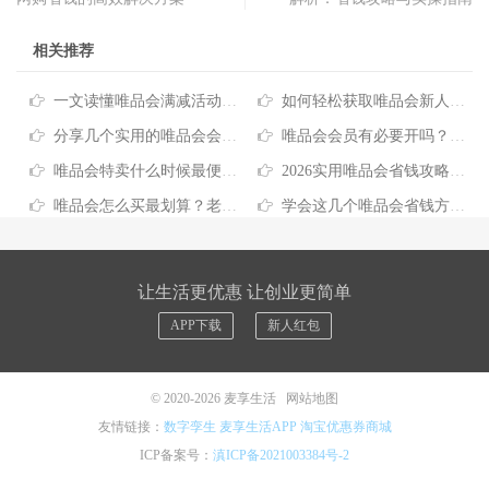
相关推荐
一文读懂唯品会满减活动规则：这样查优惠更省心
如何轻松获取唯品会新人优惠，开启省钱购物之旅
分享几个实用的唯品会会员省钱技巧
唯品会会员有必要开吗？看完这篇帮你省下冤枉钱
唯品会特卖什么时候最便宜？找准节点帮你轻松省出零花钱
2026实用唯品会省钱攻略，这样买比别人省一半
唯品会怎么买最划算？老玩家都在用的省钱攻略
学会这几个唯品会省钱方法，一年省下不少钱
让生活更优惠 让创业更简单
APP下载
新人红包
© 2020-2026
麦享生活
网站地图
友情链接：
数字孪生
麦享生活APP
淘宝优惠券商城
ICP备案号：
滇ICP备2021003384号-2