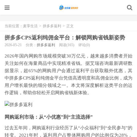
当前位置：
麦享生活
>
拼多多返利
>
正文
拼多多CPS返利纯佣金平台：解锁网购省钱新姿势
2026-05-21
分类：
拼多多返利
阅读(165)
评论(0)
2026年国内网购市场规模突破30万亿元，越来越多消费者开始
关注如何在海量商品中实现精准省钱。据艾瑞咨询最新调研数
据显示，超65%的网购用户会通过返利平台获取额外优惠，其
中拼多多CPS返利纯佣金平台凭借高透明度和高佣金比例，成为
用户增长最快的细分领域之一。本文将深度解析这类平台的运
作逻辑，帮助你轻松开启网购省钱新体验。
网购返利市场：从“小优惠”到“主流选择”
过去五年间，网购返利行业经历了从“小众福利”到“全民参与”的
转变。2021年时，返利用户占整体网购用户的比例仅为28%，