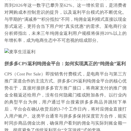
而到2026年这一数字已攀升至62%。这一增长背后，是消费者
对网购成本控制意识的提升，以及返利平台模式的不断优化。
与早期的“满减券”“积分抵扣”不同，纯佣金返利模式直接以现金
形式返还，更符合当下用户对“真实优惠”的需求。某电商行业
分析师指出，未来三年纯佣金返利用户规模将保持20%以上的
年增长率，成为电商生态中不可忽视的组成部分。
拼多多CPS返利纯佣金平台：如何实现真正的“纯佣金”返利
CPS（Cost Per Sale）即按销售付费模式，是电商平台与第三方
推广渠道合作的主流方式。拼多多CPS返利纯佣金平台的核心优
势在于，直接对接拼多多官方推广接口，将商家支付的推广佣
金全额返还给用户，没有任何隐藏门槛或附加条件。以行业内
的典型平台为例，用户通过平台搜索拼多多商品并跳转下单
后，平台会在确认收货后的3-7个工作日内，将对应佣金直接打
入用户账户。这类平台通常与拼多多保持深度官方合作，能实
时同步商品佣金比例，确保用户看到的佣金与实际到账金额一
致，彻底避免了传统返利平台“文字游戏”式的套路。