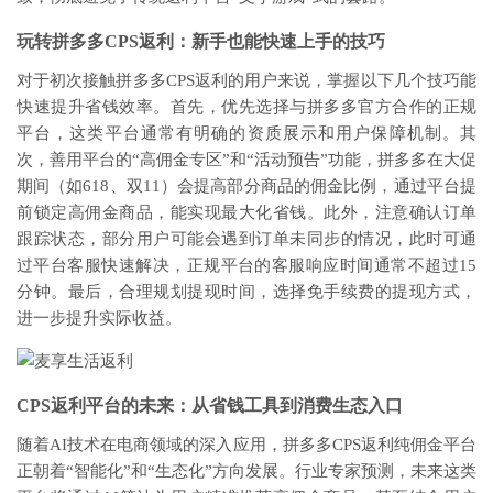
玩转拼多多CPS返利：新手也能快速上手的技巧
对于初次接触拼多多CPS返利的用户来说，掌握以下几个技巧能
快速提升省钱效率。首先，优先选择与拼多多官方合作的正规
平台，这类平台通常有明确的资质展示和用户保障机制。其
次，善用平台的“高佣金专区”和“活动预告”功能，拼多多在大促
期间（如618、双11）会提高部分商品的佣金比例，通过平台提
前锁定高佣金商品，能实现最大化省钱。此外，注意确认订单
跟踪状态，部分用户可能会遇到订单未同步的情况，此时可通
过平台客服快速解决，正规平台的客服响应时间通常不超过15
分钟。最后，合理规划提现时间，选择免手续费的提现方式，
进一步提升实际收益。
CPS返利平台的未来：从省钱工具到消费生态入口
随着AI技术在电商领域的深入应用，拼多多CPS返利纯佣金平台
正朝着“智能化”和“生态化”方向发展。行业专家预测，未来这类