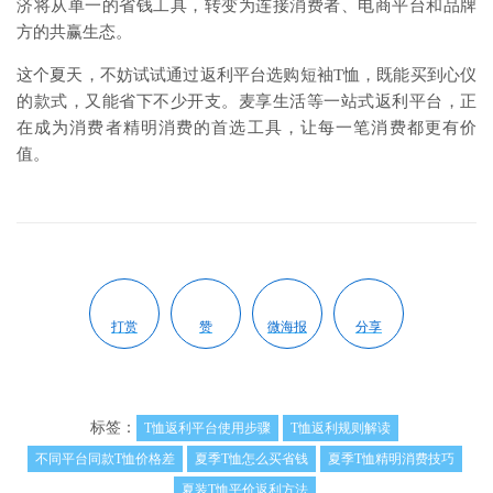
济将从单一的省钱工具，转变为连接消费者、电商平台和品牌
方的共赢生态。
这个夏天，不妨试试通过返利平台选购短袖T恤，既能买到心仪
的款式，又能省下不少开支。麦享生活等一站式返利平台，正
在成为消费者精明消费的首选工具，让每一笔消费都更有价
值。
打赏
赞
微海报
分享
标签：
T恤返利平台使用步骤
T恤返利规则解读
不同平台同款T恤价格差
夏季T恤怎么买省钱
夏季T恤精明消费技巧
夏装T恤平价返利方法