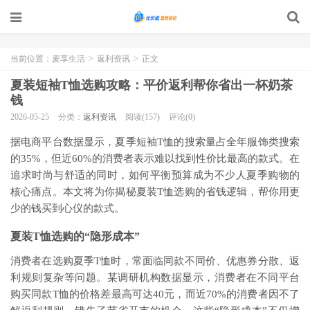
当前位置：
麦享生活
>
返利资讯
>
正文
夏装短袖T恤选购攻略：平价返利帮你省出一杯奶茶
钱
2026-05-25
分类：
返利资讯
阅读(157)
评论(0)
据电商平台数据显示，夏季短袖T恤的搜索量占全年服饰类搜索
的35%，但近60%的消费者表示难以找到性价比最高的款式。在
追求时尚与舒适的同时，如何平衡预算成为不少人夏季购物的
核心痛点。本文将为你揭秘夏装T恤选购的省钱逻辑，帮你用更
少的钱买到心仪的款式。
夏装T恤选购的“隐形成本”
消费者在选购夏季T恤时，常面临同款不同价、优惠券分散、返
利规则复杂等问题。某调研机构数据显示，消费者在不同平台
购买同款T恤的价格差最高可达40元，而近70%的消费者因不了