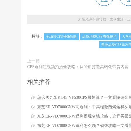
打赏
赞
未经允许不得转载：
麦享生活
»
玉
标签：
全场景CPS省钱攻略
品质消费CPS省钱技巧
大学
美妆品类CPS返利
上一篇
CPS返利短视频拍摄全攻略：从0到1打造高转化带货内容
相关推荐
怎么买九阳KL45-VF530CPS最划算？一文看懂佣金最高的省钱
东芝ER-VD7000CNW高返利：中高端微蒸烤这样买
东芝ER-VD7000CNW返利提现省钱攻略，这样买最
东芝ER-VD7000CNW返利怎么领？省钱攻略一文看