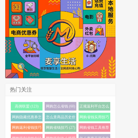
热门关注
高佣联盟 (123)
网购怎么省钱 (60)
正规返利平台怎么
选 (56)
网购隐藏优惠券怎
怎么查商品历史价
网购省钱实用技巧
么找 (38)
格 (35)
(32)
网购返利省钱技巧
网购省钱技巧 (27)
网购省钱工具推荐
(32)
(23)