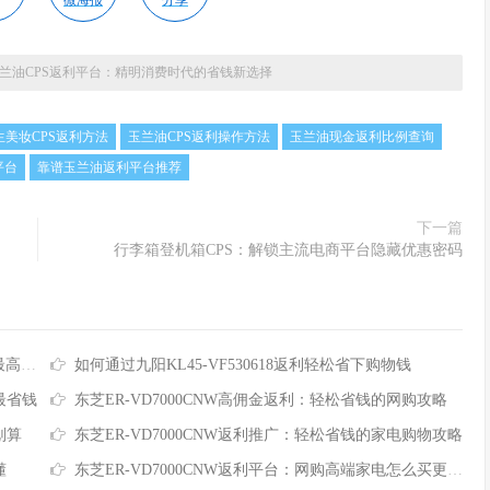
微海报
分享
兰油CPS返利平台：精明消费时代的省钱新选择
生美妆CPS返利方法
玉兰油CPS返利操作方法
玉兰油现金返利比例查询
平台
靠谱玉兰油返利平台推荐
下一篇
行李箱登机箱CPS：解锁主流电商平台隐藏优惠密码
方法
如何通过九阳KL45-VF530618返利轻松省下购物钱
最省钱
东芝ER-VD7000CNW高佣金返利：轻松省钱的网购攻略
划算
东芝ER-VD7000CNW返利推广：轻松省钱的家电购物攻略
懂
东芝ER-VD7000CNW返利平台：网购高端家电怎么买更划算