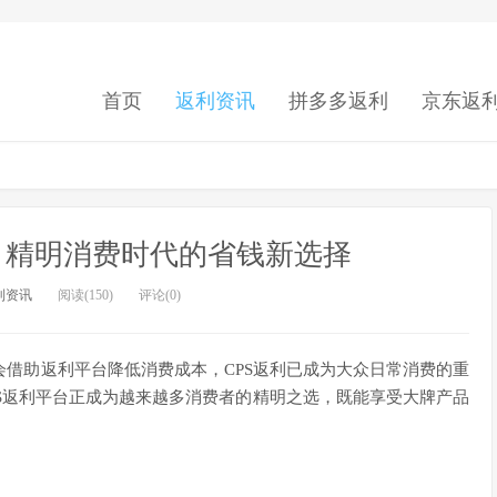
首页
返利资讯
拼多多返利
京东返
：精明消费时代的省钱新选择
利资讯
阅读(150)
评论(0)
户会借助返利平台降低消费成本，CPS返利已成为大众日常消费的重
S返利平台正成为越来越多消费者的精明之选，既能享受大牌产品