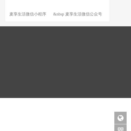
麦享生活微信小程序 &nbsp 麦享生活微信公众号