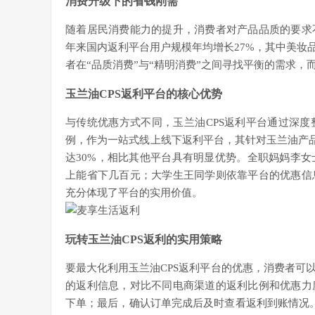
消费升级下的省钱刚需
随着居民消费能力的提升，消费者对产品品质的要求
年来国内返利平台用户规模年均增长27%，其中美妆
者在“品质消费”与“精明消费”之间寻找平衡的需求，
玉兰油CPS返利平台的核心优势
与传统优惠方式不同，玉兰油CPS返利平台通过深
例，作为一站式线上线下返利平台，其针对玉兰油产品
达30%，相比其他平台具有明显优势。全职妈妈李
上能省下几百元；大学生王同学则依靠平台的优惠信
充分体现了平台的实用价值。
玩转玉兰油CPS返利的实用策略
要最大化利用玉兰油CPS返利平台的优惠，消费者可
的返利信息，对比不同电商渠道的返利比例和优惠力
下单；最后，确认订单完成后及时查看返利到账情况