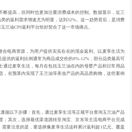
不断提高，但同时也更加注重消费成本的控制。数据显示，近三
品类的返利需求增速尤为明显，达到32%。这一趋势背后，是消费
而玉兰油CPS返利平台恰好契合了这一市场痛点。
度整合电商资源，为用户提供实实在在的现金返利。以麦享生活为
提供的返利比例通常为商品成交价的8%-12%，部分品类最高可
女士通过麦享生活，每月在包括玉兰油在内的母婴产品和日常用品
息，在预算内实现了玉兰油等美妆产品的高品质购物，这些案例
以遵循以下步骤：首先，通过麦享生活等正规平台查询玉兰油产品
度；其次，选择最优渠道跳转至淘宝、京东等主流电商平台完成
。需要注意的是，要选择像麦享生活这样累计返利超1亿元、覆盖