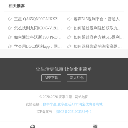
相关推荐
三星 QA65QN90CAJXXZ 返利最高平台，这样买立省数百元
容声515返利平台：普通人买家电都在用的省钱方法
怎么找到九阳KX45-V191正规返利平台 轻松省钱不踩坑
如何通过返利轻松获取九阳KX35-V501CPS优惠
如何通过科沃斯T90 PRO返利享受最大优惠
如何通过容声方糖515返利小程序享受网购省钱福利？
学会用LGC3返利app，网购每年能省出一笔不小开支
如何选择靠谱的淘宝高返利平台 轻松省下网购开支
让生活更优惠 让创业更简单
APP下载
新人红包
© 2020-2026
麦享生活
网站地图
友情链接：
数字孪生
麦享生活APP
淘宝优惠券商城
ICP备案号：
滇ICP备2021003384号-2