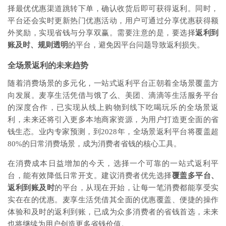
择最优优惠渠道跳转下单，确认收货后即可获得返利。同时，
平台还会实时更新热门优惠活动，用户可通过分享优惠获得额
外奖励，实现省钱与分享双赢。需要注意的是，要选择
返利到
账及时、规则透明
的平台，避免因平台问题导致返利损失。
全场景返利的未来趋势
随着消费场景的多元化，一站式返利平台正朝着全场景覆盖方
向发展。麦享生活凭借与饿了么、美团、滴滴等生活服务平台
的深度合作，已实现从线上购物到线下吃喝玩乐的全场景返
利，未来还将引入更多本地商家资源，为用户打造更全面的省
钱生态。业内专家预测，到2028年，全场景返利平台将覆盖超
80%的日常消费场景，成为消费者省钱的核心工具。
在消费成本日益增加的今天，选择一个可靠的一站式返利平
台，能有效降低日常开支。建议消费者优先选择
覆盖多平台、
返利到账及时
的平台，从现在开始，让每一笔消费都能享受实
实在在的优惠。麦享生活凭借其全面的优惠覆盖、便捷的操作
体验和及时的返利到账，已成为众多消费者的省钱首选，未来
也将继续为用户创造更多省钱价值。