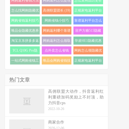
网购返利省钱方法
网购返利怎么提现
怎么查商品历史价
(22)
(21)
格走势 (20)
怎么找网购隐藏优
高佣联盟团长 (19)
正规家电返利平台
惠券 (20)
怎么选 (18)
网购省钱返利技巧
网购省钱小技巧
靠谱返利平台怎么
(18)
(18)
选 (17)
唯品会隐藏优惠券
网购返利哪个靠谱
容声方糖515隐藏
怎么找 (17)
(16)
优惠券 (16)
淘宝京东拼多多返
网购返利怎么领取
华凌HE1隐藏优惠
利 (16)
(16)
券 (16)
TCL Q10G Pro隐
点外卖怎么省钱
网购怎么领隐藏优
藏优惠券 (16)
(16)
惠券 (16)
一站式网购省钱工
唯品会网购省钱技
正规家电返利平台
具 (15)
巧 (15)
推荐 (15)
热门文章
高佣联盟大动作，抖音返利红
利重磅加码奖励上不封顶，助
力抖音cps
2022-10-26
商家合作
2020-12-06