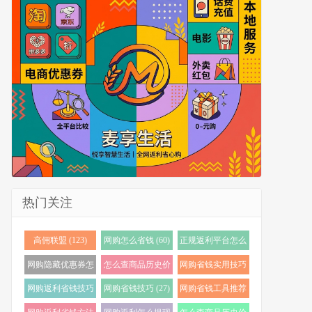
热门关注
高佣联盟 (123)
网购怎么省钱 (60)
正规返利平台怎么
选 (56)
网购隐藏优惠券怎
怎么查商品历史价
网购省钱实用技巧
么找 (38)
格 (35)
(33)
网购返利省钱技巧
网购省钱技巧 (27)
网购省钱工具推荐
(32)
(23)