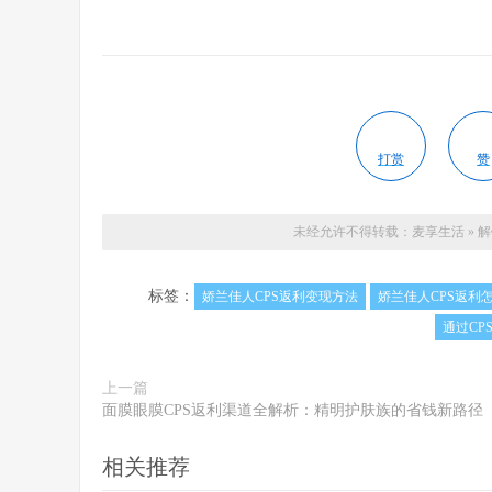
打赏
赞
未经允许不得转载：
麦享生活
»
解
标签：
娇兰佳人CPS返利变现方法
娇兰佳人CPS返利
通过CP
上一篇
面膜眼膜CPS返利渠道全解析：精明护肤族的省钱新路径
相关推荐