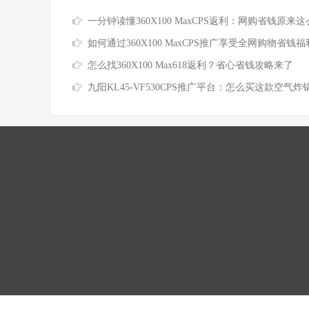
一分钟读懂360X100 MaxCPS返利：网购省钱原来这么简
如何通过360X100 MaxCPS推广享受全网购物省钱福
怎么找360X100 Max618返利？省心省钱攻略来了
九阳KL45-VF530CPS推广平台：怎么买这款空气炸锅最省