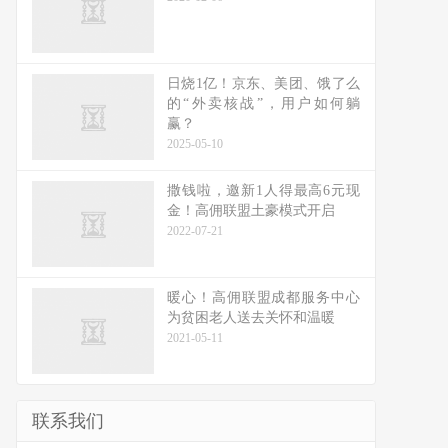
日烧1亿！京东、美团、饿了么
的“外卖核战”，用户如何躺
赢？
2025-05-10
撒钱啦，邀新1人得最高6元现
金！高佣联盟土豪模式开启
2022-07-21
暖心！高佣联盟成都服务中心
为贫困老人送去关怀和温暖
2021-05-11
联系我们