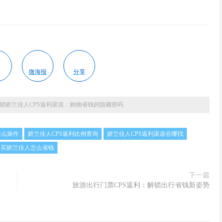
微海报
分享
锁娇兰佳人CPS返利渠道：购物省钱的隐藏密码
怎么操作
娇兰佳人CPS返利比例查询
娇兰佳人CPS返利渠道在哪找
S买娇兰佳人怎么省钱
下一篇
旅游出行门票CPS返利：解锁出行省钱新姿势