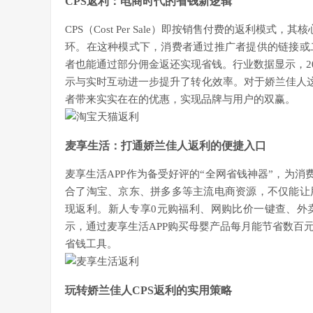
CPS返利：电商时代的省钱新逻辑
CPS（Cost Per Sale）即按销售付费的返利模
环。在这种模式下，消费者通过推广者提供的链接或
者也能通过部分佣金返还实现省钱。行业数据显示，20
示与实时互动进一步提升了转化效率。对于娇兰佳人这
者带来实实在在的优惠，实现品牌与用户的双赢。
麦享生活：打通娇兰佳人返利的便捷入口
麦享生活APP作为备受好评的“全网省钱神器”，为消
合了淘宝、京东、拼多多等主流电商资源，不仅能让
现返利。新人专享0元购福利、网购比价一键查、外
示，通过麦享生活APP购买母婴产品每月能节省数百
省钱工具。
玩转娇兰佳人CPS返利的实用策略