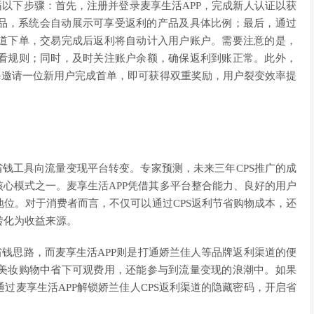
循以下步骤：首先，注册并登录麦享生活APP，完成新人认证以获
商品，系统会自动展示可享受返利的产品及具体比例；最后，通过
道下单，交易完成后返利将自动计入用户账户。需要注意的是，
看规则；同时，及时关注账户余额，确保返利到账正常。此外，
户每邀请一位新用户完成首单，即可获得双重奖励，用户裂变效率提
省钱工具向流量变现平台转变。专家预测，未来三年CPS推广的成
核心模式之一。麦享生活APP凭借其多平台整合能力、良好的用户
位。对于消费者而言，不仅可以通过CPS返利节省购物成本，还
转化为收益来源。
省钱思路，而麦享生活APP则是打通娇兰佳人等品牌返利渠道的便
美妆购物中省下可观费用，还能参与到流量变现的浪潮中。如果
过麦享生活APP解锁娇兰佳人CPS返利渠道的隐藏密码，开启省