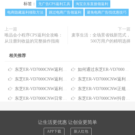
标签：
无广告CPS返利工具
淘宝京东直接领返利
电商隐藏返利领取方法
跳过电商广告领返利
避免电商广告找优惠技巧
上一篇
下一篇
唯品会小程序CPS返利全攻略：
麦享生活：全场景省钱新范式，
从注册到收益的完整操作指南
500万用户的精明选择
相关推荐
东芝ER-VD7000CNW返利平台：网购高端家电怎么买更划算
如何通过东芝ER-VD7000CNW返利小程序享受最大购物优惠
东芝ER-VD7000CNW返利优惠券：省心省钱的实用攻略
东芝ER-VD7000CNW返利app：购买高端家电这样买最划算
东芝ER-VD7000CNW返利：这样买微蒸烤一体机更省钱
东芝ER-VD7000CNW正规返利平台：如何通过比价工具轻松省钱
东芝ER-VD7000CNW日常网购返利：精明选购省钱攻略
东芝ER-VD7000CNW抖音返利：怎么买这款高端咖啡机更省钱
让生活更优惠 让创业更简单
APP下载
新人红包