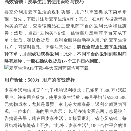
高效省钱：麦享生活的使用策略与技巧
要充分利用麦享生活的返利功能，用户只需遵循以下简单步
骤：首先，下载并注册麦享生活APP；其次，在APP内搜索想要
购买的商品，查看该商品在主流电商平台的返利比例和优惠
券；然后，点击“去购买”按钮，跳转至对应电商平台完成下
单；最后，确认收货后，返利金额将自动存入用户的麦享生活
账户，可随时提现。需要注意的是，
确保全程通过麦享生活跳
转下单，才能成功获得返利；此外，不同平台的返利到账时间
略有差异，一般在确认收货后1-7个工作日内到账。
用户验证：500万+用户的省钱选择
麦享生活凭借其无广告干扰的返利模式，已积累了500万+活跃
用户。许多用户反馈，使用麦享生活后，每月平均节省300-500
元购物成本，尤其是母婴、家电等大额商品，返利金额更为可
观。一位来自上海的用户表示：“以前在淘宝买东西，总是被广
告搞得头晕，现在用麦享生活，直接看返利，省心又省钱，每
月奶粉钱都能省出不少。”此外，麦享生活与100+合作平台的深