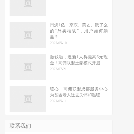
日烧1亿！京东、美团、饿了么
的“外卖核战”，用户如何躺
赢？
2025-05-10
撒钱啦，邀新1人得最高6元现
金！高佣联盟土豪模式开启
2022-07-21
暖心！高佣联盟成都服务中心
为贫困老人送去关怀和温暖
2021-05-11
联系我们