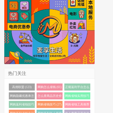
热门关注
高佣联盟 (123)
网购怎么省钱 (61)
正规返利平台怎么
选 (56)
网购隐藏优惠券怎
怎么查商品历史价
网购省钱实用技巧
么找 (38)
格 (36)
(34)
网购返利省钱技巧
网购省钱技巧 (27)
网购省钱工具推荐
(34)
(23)