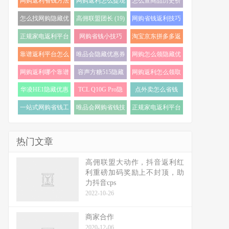
网购返利省钱方法
网购返利怎么提现
怎么查商品历史价
(22)
(21)
格走势 (20)
怎么找网购隐藏优
高佣联盟团长 (19)
网购省钱返利技巧
惠券 (20)
(19)
正规家电返利平台
网购省钱小技巧
淘宝京东拼多多返
怎么选 (18)
(18)
利 (17)
靠谱返利平台怎么
唯品会隐藏优惠券
网购怎么领隐藏优
选 (17)
怎么找 (17)
惠券 (17)
网购返利哪个靠谱
容声方糖515隐藏
网购返利怎么领取
(16)
优惠券 (16)
(16)
华凌HE1隐藏优惠
TCL Q10G Pro隐
点外卖怎么省钱
券 (16)
藏优惠券 (16)
(16)
一站式网购省钱工
唯品会网购省钱技
正规家电返利平台
具 (15)
巧 (15)
推荐 (15)
热门文章
高佣联盟大动作，抖音返利红
利重磅加码奖励上不封顶，助
力抖音cps
2022-10-26
商家合作
2020-12-06