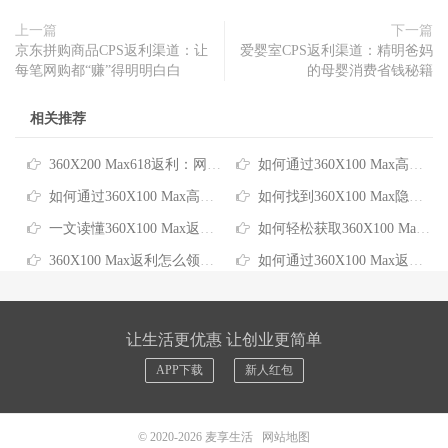
上一篇
下一篇
京东拼购商品CPS返利渠道：让
爱婴室CPS返利渠道：精明爸妈
每笔网购都“赚”得明明白白
的母婴消费省钱秘籍
相关推荐
360X200 Max618返利：网购省钱实用攻略
如何通过360X100 Max高返利实现网购省钱最大化
如何通过360X100 Max高佣金返利实现网购更省钱
如何找到360X100 Max隐藏返利，轻松省下网购开支
一文读懂360X100 Max返利提现：网购省钱新玩法
如何轻松获取360X100 Max返利推广的购物省钱福利
360X100 Max返利怎么领：一站式省钱攻略来了
如何通过360X100 Max返利平台每年省下千元网购开支
让生活更优惠 让创业更简单
APP下载
新人红包
© 2020-2026
麦享生活
网站地图