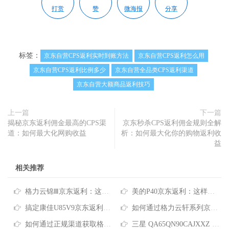
打赏
赞
微海报
分享
标签：
京东自营CPS返利实时到账方法
京东自营CPS返利怎么用
京东自营CPS返利比例多少
京东自营全品类CPS返利渠道
京东自营大额商品返利技巧
上一篇
下一篇
揭秘京东返利佣金最高的CPS渠
京东秒杀CPS返利佣金规则全解
道：如何最大化网购收益
析：如何最大化你的购物返利收
益
相关推荐
格力云锦Ⅲ京东返利：这样买空调最多能省多少钱？
美的P40京东返利：这样买能比直接下单省多少钱？
搞定康佳U85V9京东返利，这样买电视最省钱
如何通过格力云轩系列京东返利享受空调购买优惠
如何通过正规渠道获取格力云佳系列京东返利
三星 QA65QN90CAJXXZ 京东 PLUS 优惠：怎么买最划算