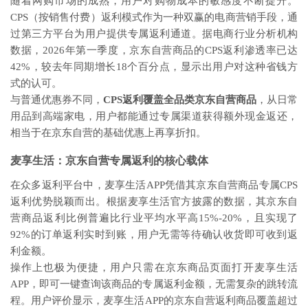
随着网购市场的成熟，用户对购物成本的敏感度不断提升。
CPS（按销售付费）返利模式作为一种双赢的电商营销手段，通
过第三方平台为用户提供专属返利通道。据电商行业分析机构
数据，2026年第一季度，京东自营商品的CPS返利渗透率已达
42%，较去年同期增长18个百分点，显示出用户对这种省钱方
式的认可。
与普通优惠券不同，
CPS返利覆盖全品类京东自营商品
，从日常
用品到高端家电，用户都能通过专属渠道获得额外现金返还，
相当于在京东自营的基础优惠上再享折扣。
麦享生活：京东自营专属返利的核心载体
在众多返利平台中，麦享生活APP凭借其京东自营商品专属CPS
返利优势脱颖而出。根据麦享生活官方披露的数据，其京东自
营商品返利比例普遍比行业平均水平高15%-20%，且实现了
92%的订单返利实时到账，用户无需等待确认收货即可收到返
利金额。
操作上也极为便捷，用户只需在京东商品页面打开麦享生活
APP，即可一键查询该商品的专属返利金额，无需复杂的跳转流
程。用户评价显示，麦享生活APP的京东自营返利商品覆盖超过