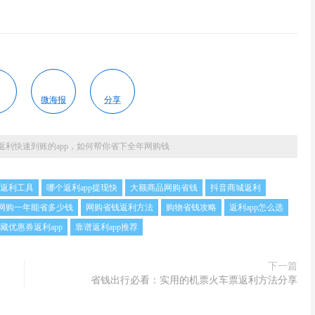
微海报
分享
返利快速到账的app，如何帮你省下全年网购钱
返利工具
哪个返利app提现快
大额商品网购省钱
抖音商城返利
网购一年能省多少钱
网购省钱返利方法
购物省钱攻略
返利app怎么选
藏优惠券返利app
靠谱返利app推荐
下一篇
省钱出行必看：实用的机票火车票返利方法分享