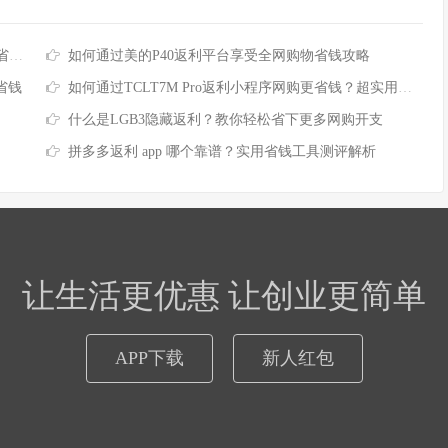
倍
如何通过美的P40返利平台享受全网购物省钱攻略
省钱
如何通过TCLT7M Pro返利小程序网购更省钱？超实用攻略来了
什么是LGB3隐藏返利？教你轻松省下更多网购开支
拼多多返利 app 哪个靠谱？实用省钱工具测评解析
让生活更优惠 让创业更简单
APP下载
新人红包