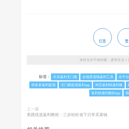
打赏
赞
未经允许不得转载：
麦享生活
»
标签：
京东返利无门槛
全场景省钱返利工具
全平台
拼多多返利提现
无门槛提现返利app
淘宝返利快速到账
返利快速到账的app
隐
上一篇
美团优选返利教程：三步轻松省下日常买菜钱