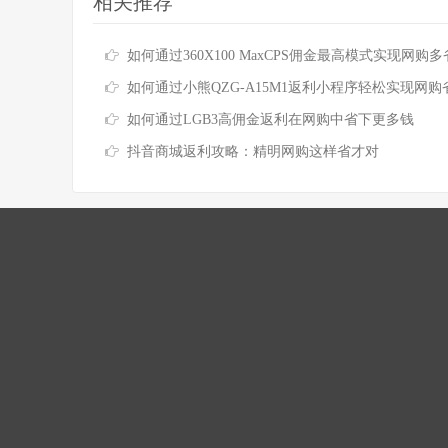
相关推荐
如何通过360X100 MaxCPS佣金最高模式实现网购多省一
如何通过小熊QZG-A15M1返利小程序轻松实现网购
如何通过LGB3高佣金返利在网购中省下更多钱
抖音商城返利攻略：精明网购这样省才对