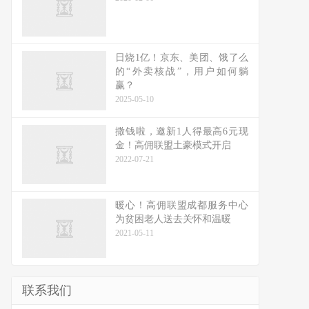
日烧1亿！京东、美团、饿了么
的“外卖核战”，用户如何躺
赢？
2025-05-10
撒钱啦，邀新1人得最高6元现
金！高佣联盟土豪模式开启
2022-07-21
暖心！高佣联盟成都服务中心
为贫困老人送去关怀和温暖
2021-05-11
联系我们