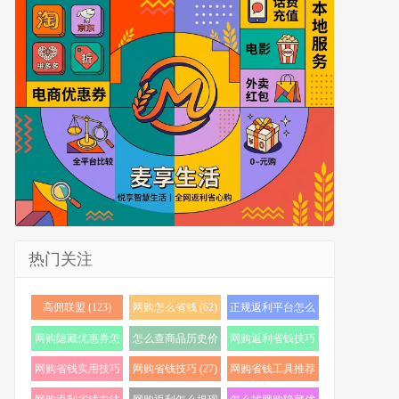
热门关注
高佣联盟 (123)
网购怎么省钱 (62)
正规返利平台怎么
选 (56)
网购隐藏优惠券怎
怎么查商品历史价
网购返利省钱技巧
么找 (38)
格 (36)
(35)
网购省钱实用技巧
网购省钱技巧 (27)
网购省钱工具推荐
(34)
(24)