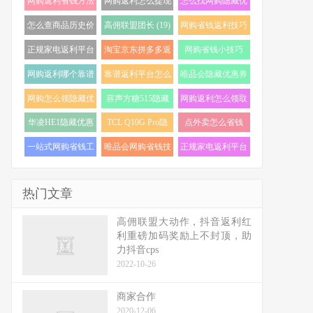
网购返利省钱方法
网购返利怎么提现
怎么找网购隐藏优
(22)
(21)
惠券 (21)
怎么查商品历史价
高佣联盟团长 (19)
网购省钱返利技巧
格走势 (20)
(19)
正规家电返利平台
淘宝京东拼多多返
网购省钱小技巧
怎么选 (18)
利 (18)
(18)
网购返利哪个靠谱
靠谱返利平台怎么
唯品会隐藏优惠券
(17)
选 (17)
怎么找 (17)
网购怎么领隐藏优
容声方糖515隐藏
网购返利怎么领取
惠券 (17)
优惠券 (16)
(16)
华凌HE1隐藏优惠
TCL Q10G Pro隐
点外卖怎么省钱
券 (16)
藏优惠券 (16)
(16)
一站式网购省钱工
唯品会网购省钱技
正规家电返利平台
具 (15)
巧 (15)
推荐 (15)
热门文章
高佣联盟大动作，抖音返利红
利重磅加码奖励上不封顶，助
力抖音cps
2022-10-26
商家合作
2020-12-06