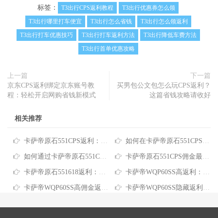
标签：
T3出行CPS返利教程
T3出行优惠券怎么领
T3出行哪里打车便宜
T3出行怎么省钱
T3出行怎么领返利
T3出行打车优惠技巧
T3出行打车返利方法
T3出行降低车费方法
T3出行首单优惠攻略
上一篇
下一篇
京东CPS返利绑定京东账号教
买男包公文包怎么玩CPS返利？
程：轻松开启网购省钱新模式
这篇省钱攻略请收好
相关推荐
卡萨帝原石551CPS返利：如何智慧购买高端冰箱省下数千元
如何在卡萨帝原石551CPS推广平台获取超值购物优惠
如何通过卡萨帝原石551CPS推广信息省下千元购机款
卡萨帝原石551CPS佣金最高怎么选？这样买更划算
卡萨帝原石551618返利：选购高端冰箱这样买更省钱
卡萨帝WQP60SS高返利：这样买高端智能洗碗机更省钱
卡萨帝WQP60SS高佣金返利：买高端洗碗机这样买更省钱
卡萨帝WQP60SS隐藏返利：高端家电也能买得更省钱