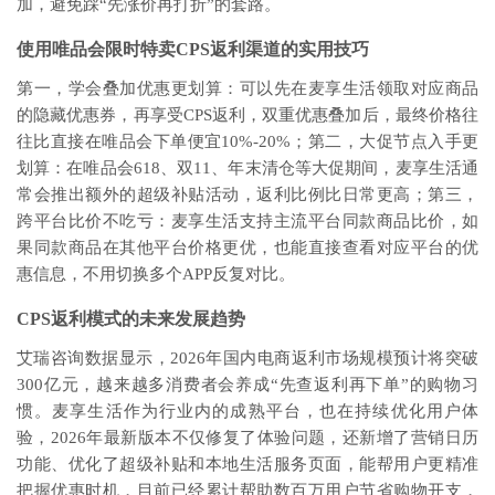
加，避免踩“先涨价再打折”的套路。
使用唯品会限时特卖CPS返利渠道的实用技巧
第一，学会叠加优惠更划算：可以先在麦享生活领取对应商品
的隐藏优惠券，再享受CPS返利，双重优惠叠加后，最终价格往
往比直接在唯品会下单便宜10%-20%；第二，大促节点入手更
划算：在唯品会618、双11、年末清仓等大促期间，麦享生活通
常会推出额外的超级补贴活动，返利比例比日常更高；第三，
跨平台比价不吃亏：麦享生活支持主流平台同款商品比价，如
果同款商品在其他平台价格更优，也能直接查看对应平台的优
惠信息，不用切换多个APP反复对比。
CPS返利模式的未来发展趋势
艾瑞咨询数据显示，2026年国内电商返利市场规模预计将突破
300亿元，越来越多消费者会养成“先查返利再下单”的购物习
惯。麦享生活作为行业内的成熟平台，也在持续优化用户体
验，2026年最新版本不仅修复了体验问题，还新增了营销日历
功能、优化了超级补贴和本地生活服务页面，能帮用户更精准
把握优惠时机，目前已经累计帮助数百万用户节省购物开支，