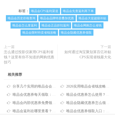
标签：
唯品会CPS返利渠道
唯品会先查返利再下单
唯品会历史价格查询
唯品会品牌特卖叠加优惠
唯品会大促超级补贴
唯品会怎么拿返利
唯品会正品折扣返利
唯品会网购怎么省钱
唯品会限时特卖省钱攻略
唯品会隐藏优惠券领取
上一篇
下一篇
怎么通过投影仪家用CPS返利省
如何通过淘宝聚划算百亿补贴
钱？这里有你不知道的网购优惠
CPS实现省钱最大化
技巧
相关推荐
分享几个实用的唯品会会员省钱技巧
2026实用唯品会省钱攻略，这样买比别人省一半
唯品会优惠券每天领取：网购省钱的实用技巧分享
唯品会优惠券怎么使用？超详细省钱攻略分享
唯品会内部优惠券免费领：省钱攻略你get了吗
唯品会隐藏优惠券怎么领？超实用省钱攻略分享
唯品会返利在哪里查看？一文看懂网购省钱查询攻略
唯品会优惠券领取入口：一文读懂网购省钱的实用技巧