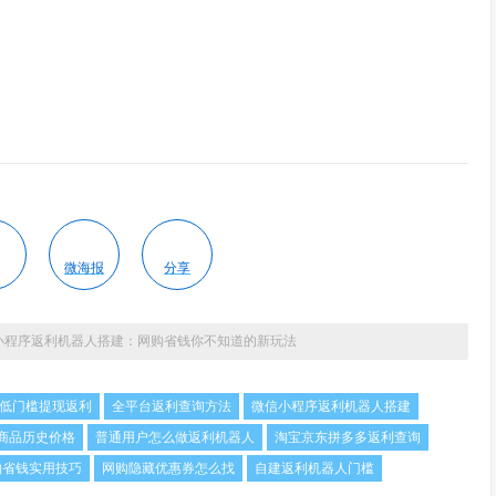
微海报
分享
小程序返利机器人搭建：网购省钱你不知道的新玩法
低门槛提现返利
全平台返利查询方法
微信小程序返利机器人搭建
商品历史价格
普通用户怎么做返利机器人
淘宝京东拼多多返利查询
购省钱实用技巧
网购隐藏优惠券怎么找
自建返利机器人门槛