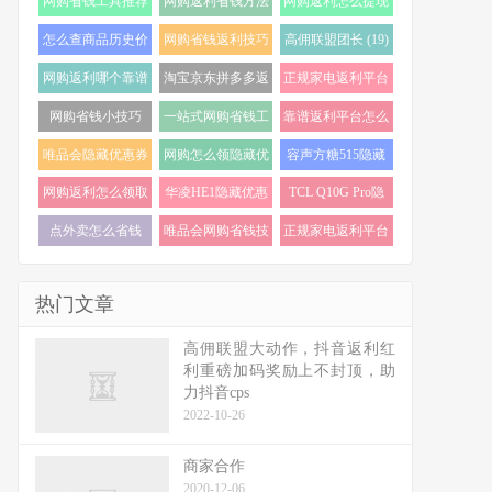
网购省钱工具推荐
网购返利省钱方法
网购返利怎么提现
(24)
(22)
(21)
怎么查商品历史价
网购省钱返利技巧
高佣联盟团长 (19)
格走势 (20)
(20)
网购返利哪个靠谱
淘宝京东拼多多返
正规家电返利平台
(19)
利 (19)
怎么选 (18)
网购省钱小技巧
一站式网购省钱工
靠谱返利平台怎么
(18)
具 (17)
选 (17)
唯品会隐藏优惠券
网购怎么领隐藏优
容声方糖515隐藏
怎么找 (17)
惠券 (17)
优惠券 (16)
网购返利怎么领取
华凌HE1隐藏优惠
TCL Q10G Pro隐
(16)
券 (16)
藏优惠券 (16)
点外卖怎么省钱
唯品会网购省钱技
正规家电返利平台
(16)
巧 (15)
推荐 (15)
热门文章
高佣联盟大动作，抖音返利红
利重磅加码奖励上不封顶，助
力抖音cps
2022-10-26
商家合作
2020-12-06