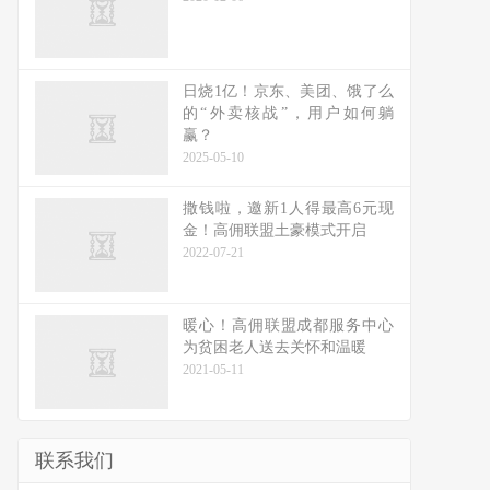
日烧1亿！京东、美团、饿了么
的“外卖核战”，用户如何躺
赢？
2025-05-10
撒钱啦，邀新1人得最高6元现
金！高佣联盟土豪模式开启
2022-07-21
暖心！高佣联盟成都服务中心
为贫困老人送去关怀和温暖
2021-05-11
联系我们