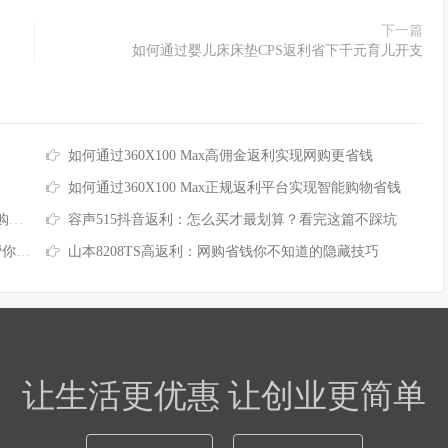
下一篇
如何通过婴儿床床垫CPS返利省下千元育儿开支
如何通过360X100 Max高佣金返利实现网购更省钱
如何通过360X100 Max正规返利平台实现智能购物省钱
验
容声515抖音返利：怎么买才最划算？看完这篇不踩坑
开坑
山本8208TS高返利：网购省钱你不知道的隐藏技巧
让生活更优惠 让创业更简单