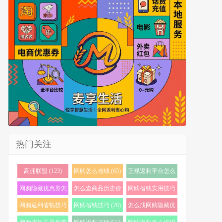
热门关注
高佣联盟 (123)
网购怎么省钱 (65)
正规返利平台怎么
选 (56)
网购隐藏优惠券怎
怎么查商品历史价
网购省钱实用技巧
么找 (40)
格 (36)
(35)
网购返利省钱技巧
网购省钱技巧 (28)
怎么找网购隐藏优
(35)
惠券 (24)