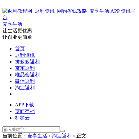
麦享生活
让生活更优惠
让创业更简单
首页
返利资讯
拼多多返利
京东返利
唯品会返利
微信返利
淘宝返利
APP下载
页面存档
标签云
当前位置：
麦享生活
淘宝返利
正文
>
>