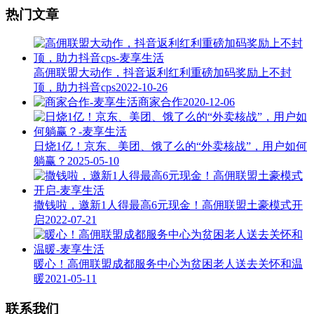
热门文章
高佣联盟大动作，抖音返利红利重磅加码奖励上不封
顶，助力抖音cps
2022-10-26
商家合作
2020-12-06
日烧1亿！京东、美团、饿了么的“外卖核战”，用户如何
躺赢？
2025-05-10
撒钱啦，邀新1人得最高6元现金！高佣联盟土豪模式开
启
2022-07-21
暖心！高佣联盟成都服务中心为贫困老人送去关怀和温
暖
2021-05-11
联系我们