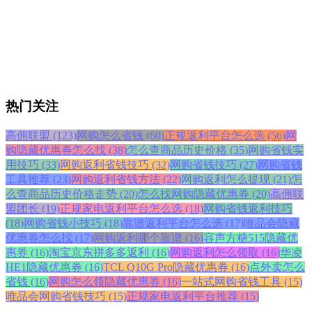
热门关注
高佣联盟 (123)
网购怎么省钱 (60)
正规返利平台怎么选 (56)
网
购隐藏优惠券怎么找 (38)
怎么查商品历史价格 (35)
网购省钱实
用技巧 (33)
网购返利省钱技巧 (32)
网购省钱技巧 (27)
网购省钱
工具推荐 (23)
网购返利省钱方法 (22)
网购返利怎么提现 (21)
怎
么查商品历史价格走势 (20)
怎么找网购隐藏优惠券 (20)
高佣联
盟团长 (19)
正规家电返利平台怎么选 (18)
网购省钱返利技巧
(18)
网购省钱小技巧 (18)
靠谱返利平台怎么选 (17)
唯品会隐藏
优惠券怎么找 (17)
网购返利哪个靠谱 (16)
容声方糖515隐藏优
惠券 (16)
淘宝京东拼多多返利 (16)
网购返利怎么领取 (16)
华凌
HE1隐藏优惠券 (16)
TCL Q10G Pro隐藏优惠券 (16)
点外卖怎么
省钱 (16)
网购怎么领隐藏优惠券 (16)
一站式网购省钱工具 (15)
唯品会网购省钱技巧 (15)
正规家电返利平台推荐 (15)