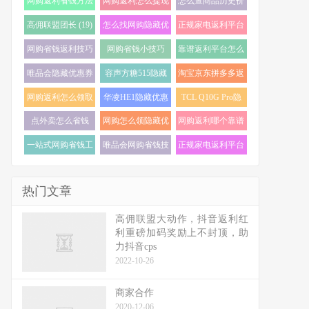
网购返利省钱方法
网购返利怎么提现
怎么查商品历史价
(22)
(21)
格走势 (20)
高佣联盟团长 (19)
怎么找网购隐藏优
正规家电返利平台
惠券 (19)
怎么选 (18)
网购省钱返利技巧
网购省钱小技巧
靠谱返利平台怎么
(18)
(18)
选 (17)
唯品会隐藏优惠券
容声方糖515隐藏
淘宝京东拼多多返
怎么找 (17)
优惠券 (16)
利 (16)
网购返利怎么领取
华凌HE1隐藏优惠
TCL Q10G Pro隐
(16)
券 (16)
藏优惠券 (16)
点外卖怎么省钱
网购怎么领隐藏优
网购返利哪个靠谱
(16)
惠券 (16)
(15)
一站式网购省钱工
唯品会网购省钱技
正规家电返利平台
具 (15)
巧 (15)
推荐 (15)
热门文章
高佣联盟大动作，抖音返利红
利重磅加码奖励上不封顶，助
力抖音cps
2022-10-26
商家合作
2020-12-06