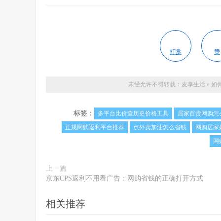
打赏
赞
未经允许不得转载：
麦享生活
»
如
标签：
多平台比价查历史价格工具
居家百货网购怎
正规网购返利平台推荐
点外卖加油怎么省钱
网购居家
网
上一篇
京东CPS返利不用看广告：网购省钱的正确打开方式
相关推荐