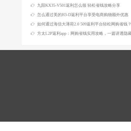
九阳KX35-V501返利怎么领 轻松省钱攻略分享
怎么通过美的H3-D返利平台享受电商购物额外优惠
如何通过海信大薄荷2.0 509返利平台轻松网购省钱？实用攻略
方太L2P返利app：网购省钱实用攻略，一篇讲透隐