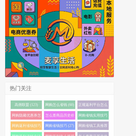
热门关注
高佣联盟 (123)
网购怎么省钱 (60)
正规返利平台怎么
选 (56)
网购隐藏优惠券怎
怎么查商品历史价
网购省钱实用技巧
么找 (38)
格 (35)
(32)
网购返利省钱技巧
网购省钱技巧 (27)
网购省钱工具推荐
(32)
(23)