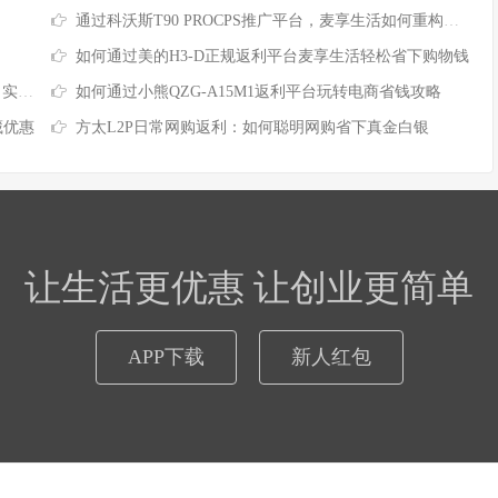
通过科沃斯T90 PROCPS推广平台，麦享生活如何重构网购省钱体验
如何通过美的H3-D正规返利平台麦享生活轻松省下购物钱
来了
如何通过小熊QZG-A15M1返利平台玩转电商省钱攻略
藏优惠
方太L2P日常网购返利：如何聪明网购省下真金白银
让生活更优惠 让创业更简单
APP下载
新人红包