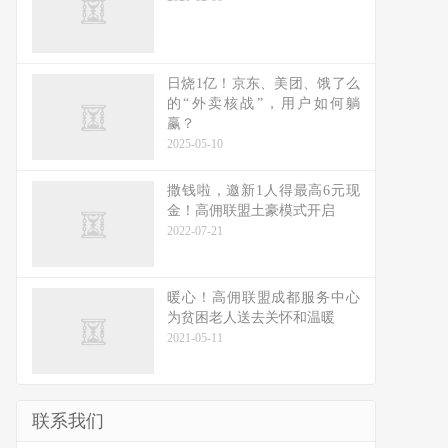
日烧1亿！京东、美团、饿了么
的“外卖核战”，用户如何躺
赢？
2025-05-10
撒钱啦，邀新1人得最高6元现
金！高佣联盟土豪模式开启
2022-07-21
暖心！高佣联盟成都服务中心
为贫困老人送去关怀和温暖
2021-05-11
联系我们