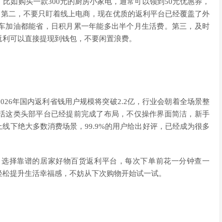
比如购买一款300元的厨房小家电，通常可以领到50元优惠券，
元。第二，不要只盯着线上电商，现在优质的返利平台已经覆盖了外
车加油都能省，日积月累一年能多出半个月生活费。第三，及时
返利可以直接提现到钱包，不要闲置浪费。
26年国内返利省钱用户规模将突破2.2亿，行业会朝着全场景整
活这类头部平台已经提前完成了布局，不仅操作界面简洁，新手
线下绝大多数消费场景，99.9%的用户给出好评，已经成为很多
。选择靠谱的居家好物百货返利平台，每次下单前花一分钟查一
轻松提升生活幸福感，不妨从下次购物开始试一试。