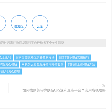
微海报
分享
何通过居家好物百货返利平台轻松省下全年生活费
么拿返利
居家百货隐藏优惠券领取方法
日常网购省钱实用技巧
好物怎么省钱
网购怎么避免先涨价再降价套路
网购折上折省钱方法
购返利怎么提现
下一篇
如何找到美妆护肤品CPS返利最高平台？实用省钱攻略