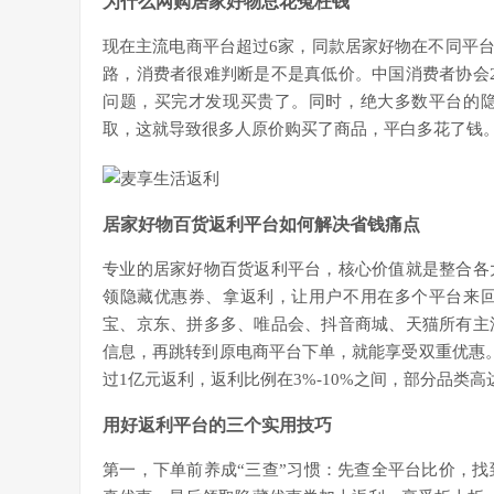
为什么网购居家好物总花冤枉钱
现在主流电商平台超过6家，同款居家好物在不同平台
路，消费者很难判断是不是真低价。中国消费者协会2
问题，买完才发现买贵了。同时，绝大多数平台的
取，这就导致很多人原价购买了商品，平白多花了钱
居家好物百货返利平台如何解决省钱痛点
专业的居家好物百货返利平台，核心价值就是整合各
领隐藏优惠券、拿返利，让用户不用在多个平台来
宝、京东、拼多多、唯品会、抖音商城、天猫所有主
信息，再跳转到原电商平台下单，就能享受双重优惠。
过1亿元返利，返利比例在3%-10%之间，部分品类高
用好返利平台的三个实用技巧
第一，下单前养成“三查”习惯：先查全平台比价，