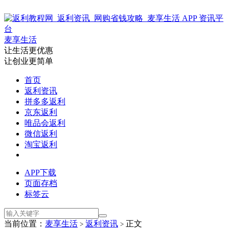
麦享生活
让生活更优惠
让创业更简单
首页
返利资讯
拼多多返利
京东返利
唯品会返利
微信返利
淘宝返利
APP下载
页面存档
标签云
当前位置：
麦享生活
返利资讯
正文
>
>