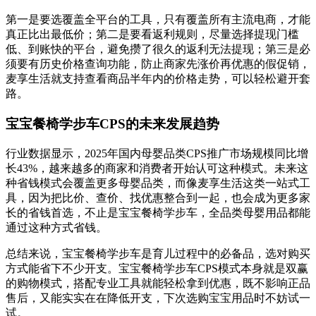
第一是要选覆盖全平台的工具，只有覆盖所有主流电商，才能
真正比出最低价；第二是要看返利规则，尽量选择提现门槛
低、到账快的平台，避免攒了很久的返利无法提现；第三是必
须要有历史价格查询功能，防止商家先涨价再优惠的假促销，
麦享生活就支持查看商品半年内的价格走势，可以轻松避开套
路。
宝宝餐椅学步车CPS的未来发展趋势
行业数据显示，2025年国内母婴品类CPS推广市场规模同比增
长43%，越来越多的商家和消费者开始认可这种模式。未来这
种省钱模式会覆盖更多母婴品类，而像麦享生活这类一站式工
具，因为把比价、查价、找优惠整合到一起，也会成为更多家
长的省钱首选，不止是宝宝餐椅学步车，全品类母婴用品都能
通过这种方式省钱。
总结来说，宝宝餐椅学步车是育儿过程中的必备品，选对购买
方式能省下不少开支。宝宝餐椅学步车CPS模式本身就是双赢
的购物模式，搭配专业工具就能轻松拿到优惠，既不影响正品
售后，又能实实在在降低开支，下次选购宝宝用品时不妨试一
试。