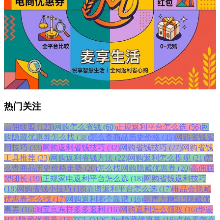
热门关注
高佣联盟 (123)
网购怎么省钱 (60)
正规返利平台怎么选 (56)
网
购隐藏优惠券怎么找 (38)
怎么查商品历史价格 (35)
网购省钱实
用技巧 (33)
网购返利省钱技巧 (32)
网购省钱技巧 (27)
网购省钱
工具推荐 (23)
网购返利省钱方法 (22)
网购返利怎么提现 (21)
怎
么查商品历史价格走势 (20)
怎么找网购隐藏优惠券 (20)
高佣联
盟团长 (19)
正规家电返利平台怎么选 (18)
网购省钱返利技巧
(18)
网购省钱小技巧 (18)
靠谱返利平台怎么选 (17)
唯品会隐藏
优惠券怎么找 (17)
网购返利哪个靠谱 (16)
容声方糖515隐藏优
惠券 (16)
淘宝京东拼多多返利 (16)
网购返利怎么领取 (16)
华凌
HE1隐藏优惠券 (16)
TCL Q10G Pro隐藏优惠券 (16)
点外卖怎么