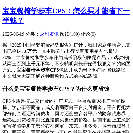
宝宝餐椅学步车CPS：怎么买才能省下一
半钱？
2026-06-19
分类：
返利资讯
阅读(100)
评论(0)
据《2025中国母婴消费趋势报告》统计，我国家庭年均育儿支
出已突破2.6万元，其中喂养与出行类宝宝用品占比超过
30%。宝宝餐椅和学步车作为成长阶段的刚需产品，市场均价
从两三百到上千元不等，不少精明家长开始寻找更划算的购买
方式，
宝宝餐椅学步车CPS
也因此成为当下热门的省钱路径，
本文就带大家了解这种新购物方式的省钱逻辑。
什么是宝宝餐椅学步车CPS？为什么更省钱
CPS本质是按成交付费的推广模式，平台帮商家推广宝宝餐
椅、学步车等商品，成交后商家向平台支付佣金，平台再把大
部分佣金返还给消费者，同时还会整合各平台的隐藏优惠券，
最终让消费者拿到比直接购买更低的价格。目前市面上主流的
宝宝餐椅学步车都分布在淘宝、京东、拼多多、抖音商城等主
流电商平台，宝宝餐椅学步车CPS就是帮你在这些平台中找到