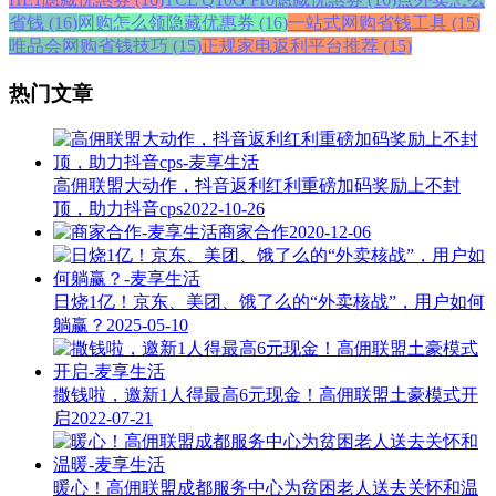
省钱 (16)
网购怎么领隐藏优惠券 (16)
一站式网购省钱工具 (15)
唯品会网购省钱技巧 (15)
正规家电返利平台推荐 (15)
热门文章
高佣联盟大动作，抖音返利红利重磅加码奖励上不封
顶，助力抖音cps
2022-10-26
商家合作
2020-12-06
日烧1亿！京东、美团、饿了么的“外卖核战”，用户如何
躺赢？
2025-05-10
撒钱啦，邀新1人得最高6元现金！高佣联盟土豪模式开
启
2022-07-21
暖心！高佣联盟成都服务中心为贫困老人送去关怀和温