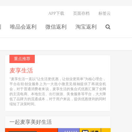
APP下载
页面存档
标签云
利
唯品会返利
微信返利
淘宝返利
重点推荐
麦享生活
“麦享生活一直以“让生活更优惠，让创业更简单”为核心理念，
平台在轻创业服务上为一大批小微意见领袖提供了再就业机
会，对于普通消费者来说，麦享生活的集合式优惠汇聚了全网
的主流电商、本地生活、出行旅游、美食服务等平台，大大降
低了品牌方的流通成本，对于用户来说，提供优惠便利的同时
缩短了决策时间。
一起麦享美好生活