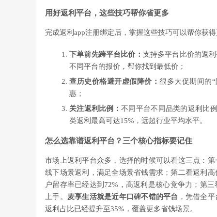
用好返利平台，这些技巧帮你省更多
完成返利app注册绑定后，掌握这些技巧可以帮你获
下单前先跨平台比价：
支持多平台比价的返利
不同平台的报价，帮你找到最低价；
查历史价格避开虚假降价：
很多大促期间的
惠；
关注返利比例：
不同平台不同品类的返利比例
类返利最高可达15%，远超行业平均水平。
怎么选靠谱返利平台？三个核心指标要记住
市场上返利平台众多，选择的时候可以看这三点：第
线下场景返利，满足全场景省钱需求；第二看返利高
户留存率已经达到72%，高返利是核心竞争力；第
上手。
麦享生活就是近年口碑不错的平台
，凭借全平
返利占比已经提升至35%，覆盖更多省钱场景。