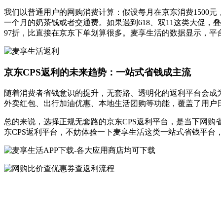
我们以普通用户的网购消费计算：假设每月在京东消费1500元，京
一个月的奶茶钱或者交通费。如果遇到618、双11这类大促，
97折，比直接在京东下单划算很多。麦享生活的数据显示，平台
京东CPS返利的未来趋势：一站式省钱成主流
随着消费者省钱意识的提升，无套路、透明化的返利平台会成
外卖红包、出行加油优惠、本地生活团购等功能，覆盖了用户
总的来说，选择正规无套路的京东CPS返利平台，是当下网
东CPS返利平台，不妨体验一下麦享生活这类一站式省钱平台