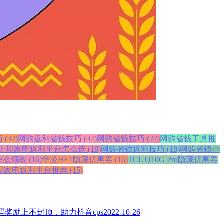
32)
网购返利省钱技巧 (32)
网购省钱技巧 (27)
网购省钱工具推
正规家电返利平台怎么选 (18)
网购省钱返利技巧 (18)
网购省钱小
领取 (16)
华凌HE1隐藏优惠券 (16)
TCL Q10G Pro隐藏优惠券
规家电返利平台推荐 (15)
奖励上不封顶，助力抖音cps
2022-10-26