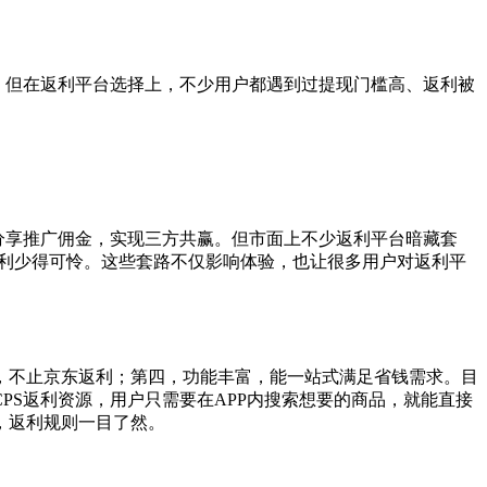
0元。但在返利平台选择上，不少用户都遇到过提现门槛高、返利被
分享推广佣金，实现三方共赢。但市面上不少返利平台暗藏套
手返利少得可怜。这些套路不仅影响体验，也让很多用户对返利平
，不止京东返利；第四，功能丰富，能一站式满足省钱需求。目
PS返利资源，用户只需要在APP内搜索想要的商品，就能直接
，返利规则一目了然。