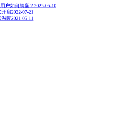
，用户如何躺赢？
2025-05-10
式开启
2022-07-21
和温暖
2021-05-11