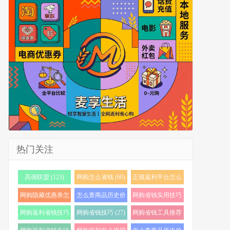
热门关注
高佣联盟 (123)
网购怎么省钱 (60)
正规返利平台怎么
选 (56)
网购隐藏优惠券怎
怎么查商品历史价
网购省钱实用技巧
么找 (38)
格 (35)
(32)
网购返利省钱技巧
网购省钱技巧 (27)
网购省钱工具推荐
(32)
(23)