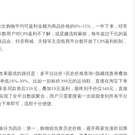
次购物平均可返利金额为商品价格的8%-15%，一年下来，经常
大多数用户对CPS返利不了解，或是嫌流程麻烦，每年超过千亿的返
品会、抖音商城、天猫等主流电商平台都开放了CPS返利机制，
还。
效果最优的路径是：多平台比价+历史价格查询+隐藏优惠券叠加
低18%-30%。比如一款标价399元的运动鞋，直接在淘宝下单
同款券后359元，叠加19元返利，最终到手价仅340元，直接
经实现了全平台数据聚合，用户只需要搜索一次就能拿到所有平台
台下单即可，流程十分便捷。
略分为四步：第一，购物前先查历史价格，避开商家先涨价后降