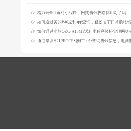
格力云锦Ⅲ返利小程序：网购省钱攻略你用对了吗
如何通过美的P40返利app查询，轻松省下日常购物
如何通过小熊QZG-A15M1返利小程序轻松实现网购
通过华凌H71PROCPS推广平台查询省钱信息，电商购物这样买更划