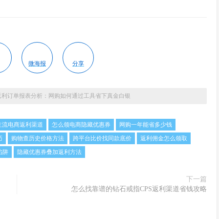
微海报
分享
S返利订单报表分析：网购如何通过工具省下真金白银
主流电商返利渠道
怎么领电商隐藏优惠券
网购一年能省多少钱
巧
购物查历史价格方法
跨平台比价找同款底价
返利佣金怎么领取
陷阱
隐藏优惠券叠加返利方法
下一篇
怎么找靠谱的钻石戒指CPS返利渠道省钱攻略