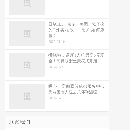
日烧1亿！京东、美团、饿了么
的“外卖核战”，用户如何躺
赢？
2025-05-10
撒钱啦，邀新1人得最高6元现
金！高佣联盟土豪模式开启
2022-07-21
暖心！高佣联盟成都服务中心
为贫困老人送去关怀和温暖
2021-05-11
联系我们