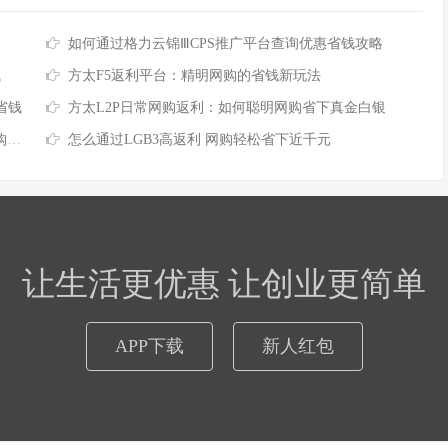
如何通过格力云锦ⅢCPS推广平台查询优惠省钱攻略
钱
方太F5返利平台：精明网购的省钱新玩法
省钱
方太L2P日常网购返利：如何聪明网购省下真金白银
算
怎么通过LGB3高返利 网购轻松省下近千元
让生活更优惠 让创业更简单
APP下载
新人红包