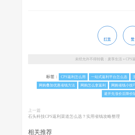
打赏
赞
未经允许不得转载：
麦享生活
»
CP
标签：
CPS返利怎么用
一站式返利平台怎么选
网购叠加优惠省钱方法
网购怎么拿返利
网购省钱小技
避开先涨价后降价
上一篇
石头科技CPS返利渠道怎么选？实用省钱攻略整理
相关推荐