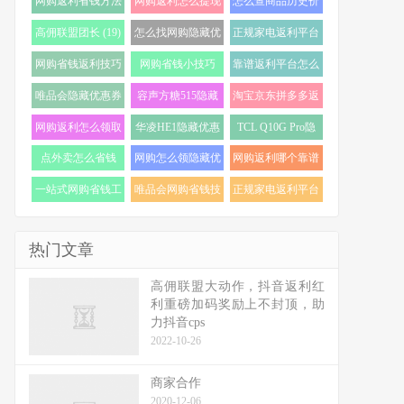
网购返利省钱方法
网购返利怎么提现
怎么查商品历史价
(22)
(21)
格走势 (20)
高佣联盟团长 (19)
怎么找网购隐藏优
正规家电返利平台
惠券 (19)
怎么选 (18)
网购省钱返利技巧
网购省钱小技巧
靠谱返利平台怎么
(18)
(18)
选 (17)
唯品会隐藏优惠券
容声方糖515隐藏
淘宝京东拼多多返
怎么找 (17)
优惠券 (16)
利 (16)
网购返利怎么领取
华凌HE1隐藏优惠
TCL Q10G Pro隐
(16)
券 (16)
藏优惠券 (16)
点外卖怎么省钱
网购怎么领隐藏优
网购返利哪个靠谱
(16)
惠券 (16)
(15)
一站式网购省钱工
唯品会网购省钱技
正规家电返利平台
具 (15)
巧 (15)
推荐 (15)
热门文章
高佣联盟大动作，抖音返利红
利重磅加码奖励上不封顶，助
力抖音cps
2022-10-26
商家合作
2020-12-06