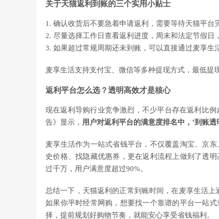
关于天猫返利到账的三个实用小贴士
1. 确认收货后不要急着申请返利，需要等待天猫平
2. 尽量选择工作日查看返利进度，周末和法定节假
3. 如果超过常规周期还未到账，可以直接通过麦享
麦享生活支持支付宝、微信等多种提现方式，最低提
返利平台怎么选？透明高效才是核心
现在返利导购行业竞争激烈，不少平台存在返利比例虚
告》显示，
用户对返利平台的满意度排名中，’到账透
麦享生活作为一站式省钱平台，不仅覆盖淘宝、京东
史价格、找隐藏优惠券，更在返利流程上做到了透明
过千万，用户满意度超过90%。
总结一下，天猫返利的正常到账时间，在麦享生活上通
如果你平时经常网购，想要找一个靠谱的平台一站式
择，提前规划好购物节奏，就能安心享受省钱福利。