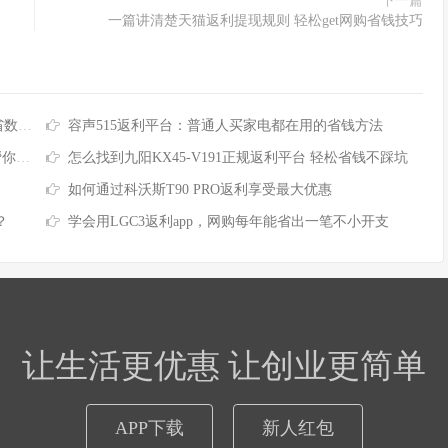
下一篇
一篇讲清楚天猫返利提现规则 轻松get网购省钱技巧
百元
容声515返利平台：普通人买家电都在用的省钱方法
开坑
怎么找到九阳KX45-V191正规返利平台 轻松省钱不踩坑
如何通过科沃斯T90 PRO返利享受最大优惠
？
学会用LGC3返利app，网购每年能省出一笔不小开支
让生活更优惠 让创业更简单
APP下载
新人红包