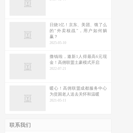
日烧1亿！京东、美团、饿了么
的“外卖核战”，用户如何躺
赢？
2025-05-10
撒钱啦，邀新1人得最高6元现
金！高佣联盟土豪模式开启
2022-07-21
暖心！高佣联盟成都服务中心
为贫困老人送去关怀和温暖
2021-05-11
联系我们