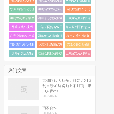
网购省钱工具推荐
网购返利省钱方法
网购返利怎么提现
(24)
(22)
(21)
怎么查商品历史价
网购省钱返利技巧
高佣联盟团长 (19)
格走势 (20)
(20)
网购返利哪个靠谱
淘宝京东拼多多返
正规家电返利平台
(19)
利 (19)
怎么选 (18)
网购省钱小技巧
一站式网购省钱工
靠谱返利平台怎么
(18)
具 (17)
选 (17)
唯品会隐藏优惠券
网购怎么领隐藏优
容声方糖515隐藏
怎么找 (17)
惠券 (17)
优惠券 (16)
网购返利怎么领取
华凌HE1隐藏优惠
TCL Q10G Pro隐
(16)
券 (16)
藏优惠券 (16)
点外卖怎么省钱
唯品会网购省钱技
正规家电返利平台
(16)
巧 (15)
推荐 (15)
热门文章
高佣联盟大动作，抖音返利红
利重磅加码奖励上不封顶，助
力抖音cps
2022-10-26
商家合作
2020-12-06