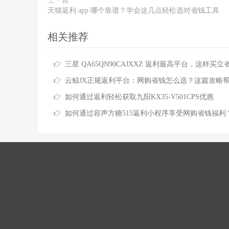
上一篇
天猫返利 app 哪个靠谱？学会这几点轻松选对省钱工具
相关推荐
三星 QA65QN90CAJXXZ 返利最高平台，这样买立省数
云鲸JX正规返利平台：网购省钱怎么选？这篇攻略帮你避
如何通过返利轻松获取九阳KX35-V501CPS优惠
如何通过容声方糖515返利小程序享受网购省钱福利