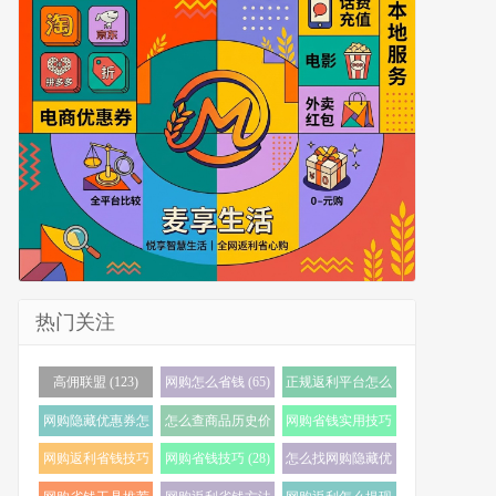
热门关注
高佣联盟 (123)
网购怎么省钱 (65)
正规返利平台怎么
选 (56)
网购隐藏优惠券怎
怎么查商品历史价
网购省钱实用技巧
么找 (40)
格 (36)
(35)
网购返利省钱技巧
网购省钱技巧 (28)
怎么找网购隐藏优
(35)
惠券 (24)