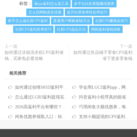
标签：
做cps返利怎么选工具
多平台比价查隐藏优惠券
怎么找网购真实优惠
提升社群发单转化率技巧
新手怎么做社群CPS返利
普通用户网购省钱方法
社群CPS赚佣金技巧
社群CPS返利发单技巧
社群CPS选品方法
网购返利省钱攻略
上一篇
下一篇
如何通过冰箱洗衣机CPS返利省
如何通过良品铺子零食CPS返利
钱，买家电必看攻略
省下更多零食钱
相关推荐
如何通过创维S81D返利平台享受网购省钱福利
学会用LGC3返利app，网购每年能省出一笔不小开支
怎么通过LGB3返利提现实现网购省钱攻略
抖音返利小程序真的能省钱吗？一文读懂购物返利新玩法
2026高返利平台有哪些？靠谱省钱工具实测分享
巧用闲鱼大额优惠券，每年网购省下几千元
闲鱼优惠券领取入口：轻松网购省钱的实用技巧分享
支持小额提现的CPS返利小程序，如何帮你网购省下真金白银