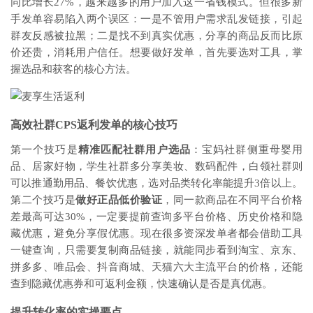
同比增长27%，越来越多的用户加入这一省钱模式。但很多新
手发单容易陷入两个误区：一是不管用户需求乱发链接，引起
群友反感被拉黑；二是找不到真实优惠，分享的商品反而比原
价还贵，消耗用户信任。想要做好发单，首先要选对工具，掌
握选品和获客的核心方法。
高效社群CPS返利发单的核心技巧
第一个技巧是
精准匹配社群用户选品
：宝妈社群侧重母婴用
品、居家好物，学生社群多分享美妆、数码配件，白领社群则
可以推通勤用品、餐饮优惠，选对品类转化率能提升3倍以上。
第二个技巧是
做好正品低价验证
，同一款商品在不同平台价格
差最高可达30%，一定要提前查询多平台价格、历史价格和隐
藏优惠，避免分享假优惠。现在很多资深发单者都会借助工具
一键查询，只需要复制商品链接，就能同步看到淘宝、京东、
拼多多、唯品会、抖音商城、天猫六大主流平台的价格，还能
查到隐藏优惠券和可返利金额，快速确认是否是真优惠。
提升转化率的实操要点