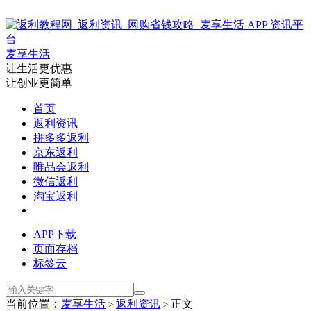
麦享生活
让生活更优惠
让创业更简单
首页
返利资讯
拼多多返利
京东返利
唯品会返利
微信返利
淘宝返利
APP下载
页面存档
标签云
当前位置：
麦享生活
返利资讯
正文
>
>