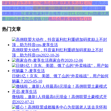
谱返利平台怎么选 (17)
唯品会隐藏优惠券怎么找 (17)
网购怎么
领隐藏优惠券 (17)
容声方糖515隐藏优惠券 (16)
华凌HE1隐藏
优惠券 (16)
正规家电返利平台推荐 (16)
TCL Q10G Pro隐藏优惠
券 (16)
点外卖怎么省钱 (16)
唯品会网购省钱技巧 (15)
热门文章
高佣联盟大动作，抖音返利红利重磅加码奖励上不封
顶，助力抖音cps
2022-10-26
商家合作
2020-12-06
日烧1亿！京东、美团、饿了么的“外卖核战”，用户如何
躺赢？
2025-05-10
撒钱啦，邀新1人得最高6元现金！高佣联盟土豪模式开
启
2022-07-21