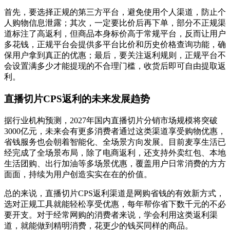
首先，要选择正规的第三方平台，避免使用个人渠道，防止个
人购物信息泄露；其次，一定要比价后再下单，部分不正规渠
道标注了高返利，但商品本身标价高于常规平台，反而让用户
多花钱，正规平台会提供多平台比价和历史价格查询功能，确
保用户拿到真正的优惠；最后，要关注返利规则，正规平台不
会设置满多少才能提现的不合理门槛，收货后即可自由提取返
利。
直播切片CPS返利的未来发展趋势
据行业机构预测，2027年国内直播切片分销市场规模将突破
3000亿元，未来会有更多消费者通过这类渠道享受购物优惠，
省钱服务也会朝着智能化、全场景方向发展。目前麦享生活已
经完成了全场景布局，除了电商返利，还支持外卖红包、本地
生活团购、出行加油等多场景优惠，覆盖用户日常消费的方方
面面，持续为用户创造实实在在的价值。
总的来说，直播切片CPS返利渠道是网购省钱的有效新方式，
选对正规工具就能轻松享受优惠，每年帮你省下数千元的不必
要开支。对于经常网购的消费者来说，学会利用这类返利渠
道，就能做到精明消费，花更少的钱买同样的商品。