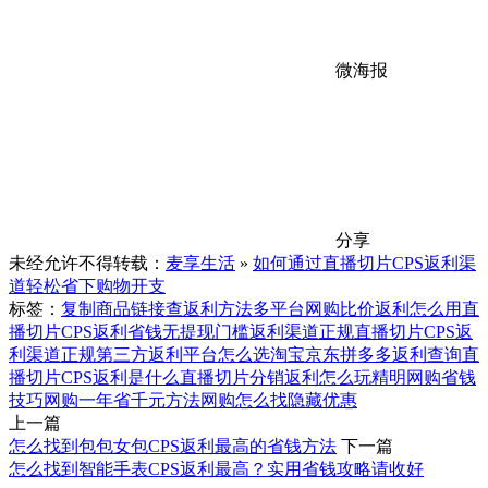
微海报
分享
未经允许不得转载：
麦享生活
»
如何通过直播切片CPS返利渠
道轻松省下购物开支
标签：
复制商品链接查返利方法
多平台网购比价返利
怎么用直
播切片CPS返利省钱
无提现门槛返利渠道
正规直播切片CPS返
利渠道
正规第三方返利平台怎么选
淘宝京东拼多多返利查询
直
播切片CPS返利是什么
直播切片分销返利怎么玩
精明网购省钱
技巧
网购一年省千元方法
网购怎么找隐藏优惠
上一篇
怎么找到包包女包CPS返利最高的省钱方法
下一篇
怎么找到智能手表CPS返利最高？实用省钱攻略请收好