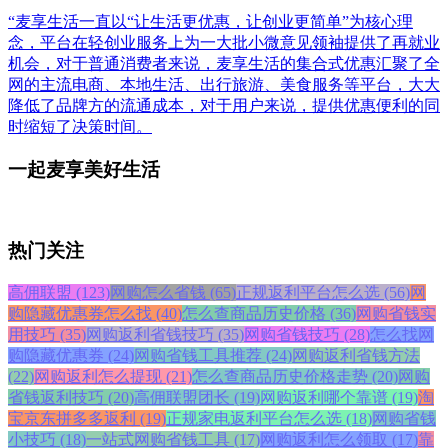
“麦享生活一直以“让生活更优惠，让创业更简单”为核心理
念，平台在轻创业服务上为一大批小微意见领袖提供了再就业
机会，对于普通消费者来说，麦享生活的集合式优惠汇聚了全
网的主流电商、本地生活、出行旅游、美食服务等平台，大大
降低了品牌方的流通成本，对于用户来说，提供优惠便利的同
时缩短了决策时间。
一起麦享美好生活
热门关注
高佣联盟 (123)
网购怎么省钱 (65)
正规返利平台怎么选 (56)
网
购隐藏优惠券怎么找 (40)
怎么查商品历史价格 (36)
网购省钱实
用技巧 (35)
网购返利省钱技巧 (35)
网购省钱技巧 (28)
怎么找网
购隐藏优惠券 (24)
网购省钱工具推荐 (24)
网购返利省钱方法
(22)
网购返利怎么提现 (21)
怎么查商品历史价格走势 (20)
网购
省钱返利技巧 (20)
高佣联盟团长 (19)
网购返利哪个靠谱 (19)
淘
宝京东拼多多返利 (19)
正规家电返利平台怎么选 (18)
网购省钱
小技巧 (18)
一站式网购省钱工具 (17)
网购返利怎么领取 (17)
靠