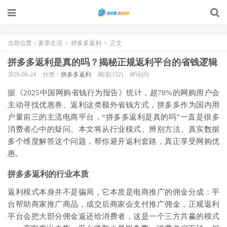
当前位置：
麦享生活
>
拼多多返利
>
正文
拼多多返利是真的吗？揭秘正规返利平台的省钱逻辑
2026-06-24
分类：
拼多多返利
阅读(152)
评论(0)
据《2025中国网购省钱行为报告》统计，超78%的网购用户会
主动寻找优惠券、返利这类额外省钱方式，拼多多作为国内用
户量前三的主流电商平台，“拼多多返利是真的吗”一直是很多
消费者心中的疑问。本文将从行业模式、辨别方法、真实数据
多个维度解答这个问题，帮你避开返利套路，真正享受网购优
惠。
拼多多返利的行业本质
返利模式本身并不是骗局，它本质是电商推广的佣金分成：平
台帮助商家推广商品，成交后商家会支付推广佣金，正规返利
平台会把大部分佣金返还给消费者，这是一个三方共赢的模式