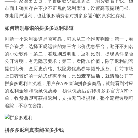
——商家卖出去货，平台赚取少量服务费，消费者省下钱。但
市面上确实存在不少不正规的返利渠道，设置高额提现门槛、
卷走用户返利，也让很多消费者对拼多多返利的真实性存疑。
如何辨别靠谱的拼多多返利渠道
判断一个返利渠道是否可靠，可以从三个维度判断：第一，看
平台资质，选择正规运营的第三方比价优惠平台，避开不知名
的小众软件；第二，看规则透明度，返利比例、提现条件是否
公开透明，有无隐形要求；第三，看附加价值，除了返利能否
提供比价、查历史价格、找隐藏优惠券等额外服务。目前市场
上口碑较好的一站式优惠平台，比如
麦享生活
，就清晰公开了
拼多多返利全流程：用户在APP查询拼多多商品，就能看到对应
的返利金额和隐藏优惠券，确认优惠后跳转拼多多官方APP下
单，收货后即可获得返利，支持无门槛提现，整个流程透明可
追踪，不存在套路。
拼多多返利真实能省多少钱