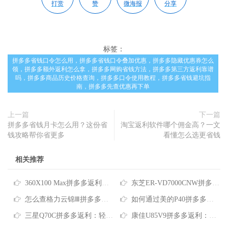
打赏
赞
微海报
分享
标签：
拼多多省钱口令怎么用，拼多多省钱口令叠加优惠，拼多多隐藏优惠券怎么
领，拼多多额外返利怎么拿，拼多多网购省钱方法，拼多多第三方返利靠谱
吗，拼多多商品历史价格查询，拼多多口令使用教程，拼多多省钱避坑指
南，拼多多先查优惠再下单
上一篇
下一篇
拼多多省钱月卡怎么用？这份省
淘宝返利软件哪个佣金高？一文
钱攻略帮你省更多
看懂怎么选更省钱
相关推荐
360X100 Max拼多多返利：拼多多购物省钱实用指南
东芝ER-VD7000CNW拼多多返利：买微蒸烤一体机怎么更省钱
怎么查格力云锦Ⅲ拼多多返利？省心省钱攻略来了
如何通过美的P40拼多多返利轻松省下购物预算
三星Q70C拼多多返利：轻松找对方法省下上百元
康佳U85V9拼多多返利：怎么买最划算？省钱攻略请收好