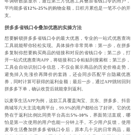
年调研数据显示，通过第三方优惠工具叠加省钱口令的用户，
平均能多省
12%-25%
的购物金额，日积月累也是一笔不小的开
支。
拼多多省钱口令叠加优惠的实操方法
想要解锁拼多多省钱口令的最大优惠，专业的一站式优惠查询
工具就能帮你轻松实现。具体操作非常简单：第一步，在拼多
多复制你想要购买商品的链接和对应的省钱口令；第二步，打
开一站式优惠查询APP，将链接和口令粘贴到搜索框；第三步，
工具会自动识别口令信息，不仅会展示商品的历史价格走势，
避免掉入先涨价再降价的套路，还会同步匹配平台隐藏优惠
券，同时计算可获得的返利金额；最后一步，通过APP跳转回到
拼多多下单，确认收货后就能拿到返利。
以麦享生活APP为例，这款工具覆盖淘宝、京东、拼多多、抖音
商城等六大主流电商平台，99.9%的用户都给出了好评。它的优
势在于返利比例比同类平台高出
5%-10%
，界面简洁直观，哪
怕是第一次使用的用户也能一分钟上手。不少用户反馈，使用
麦享生活叠加拼多多省钱口令后，原本几十元的日常商品，最