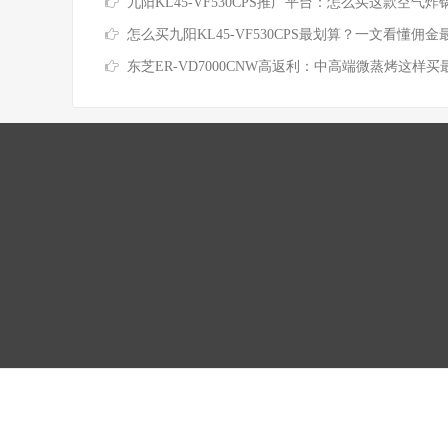
九阳KL45-VF530CPS推广平台：怎么买这款空气炸锅最省
怎么买九阳KL45-VF530CPS最划算？一文看懂佣金最高的省钱
东芝ER-VD7000CNW高返利：中高端微蒸烤这样买