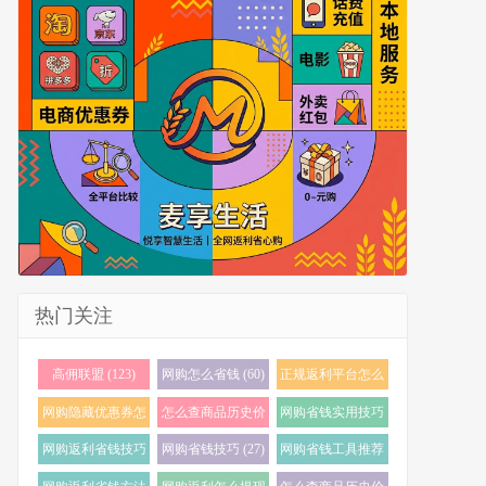
热门关注
高佣联盟 (123)
网购怎么省钱 (60)
正规返利平台怎么
选 (56)
网购隐藏优惠券怎
怎么查商品历史价
网购省钱实用技巧
么找 (38)
格 (35)
(32)
网购返利省钱技巧
网购省钱技巧 (27)
网购省钱工具推荐
(32)
(23)