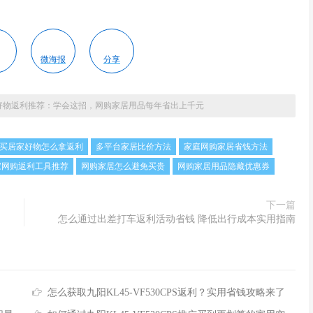
微海报
分享
居家好物返利推荐：学会这招，网购家居用品每年省出上千元
买居家好物怎么拿返利
多平台家居比价方法
家庭网购家居省钱方法
家网购返利工具推荐
网购家居怎么避免买贵
网购家居用品隐藏优惠券
下一篇
怎么通过出差打车返利活动省钱 降低出行成本实用指南
怎么获取九阳KL45-VF530CPS返利？实用省钱攻略来了