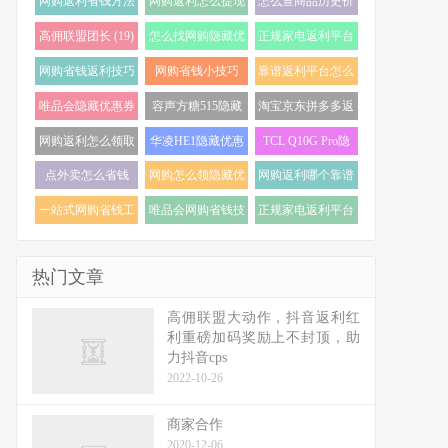
网购返利省钱方法
网购返利怎么提现
怎么查商品历史价
(22)
(21)
格走势 (20)
高佣联盟团长 (19)
怎么找网购隐藏优
正规家电返利平台
惠券 (19)
怎么选 (18)
网购省钱返利技巧
网购省钱小技巧
靠谱返利平台怎么
(18)
(18)
选 (17)
唯品会隐藏优惠券
容声方糖515隐藏
淘宝京东拼多多返
怎么找 (17)
优惠券 (16)
利 (16)
网购返利怎么领取
华凌HE1隐藏优惠
TCL Q10G Pro隐
(16)
券 (16)
藏优惠券 (16)
点外卖怎么省钱
网购怎么领隐藏优
网购返利哪个靠谱
(16)
惠券 (16)
(15)
一站式网购省钱工
唯品会网购省钱技
正规家电返利平台
具 (15)
巧 (15)
推荐 (15)
热门文章
高佣联盟大动作，抖音返利红
利重磅加码奖励上不封顶，助
力抖音cps
2022-10-26
商家合作
2020-12-06