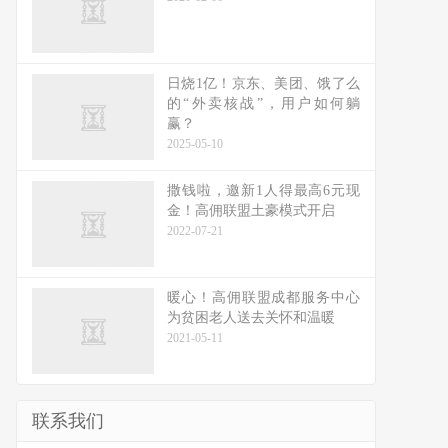
日烧1亿！京东、美团、饿了么
的“外卖核战”，用户如何躺
赢？
2025-05-10
撒钱啦，邀新1人得最高6元现
金！高佣联盟土豪模式开启
2022-07-21
暖心！高佣联盟成都服务中心
为贫困老人送去关怀和温暖
2021-05-11
联系我们