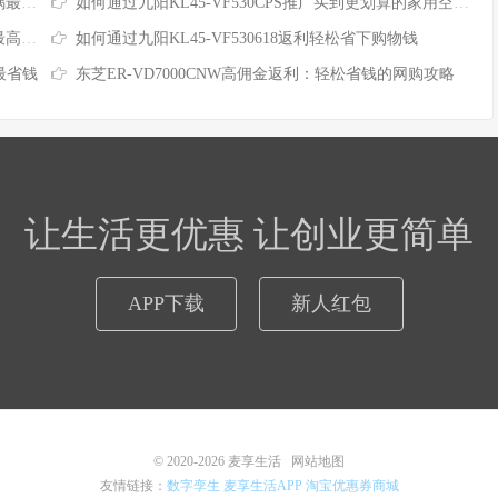
钱？
如何通过九阳KL45-VF530CPS推广买到更划算的家用空气炸锅
方法
如何通过九阳KL45-VF530618返利轻松省下购物钱
最省钱
东芝ER-VD7000CNW高佣金返利：轻松省钱的网购攻略
让生活更优惠 让创业更简单
APP下载
新人红包
© 2020-2026
麦享生活
网站地图
友情链接：
数字孪生
麦享生活APP
淘宝优惠券商城