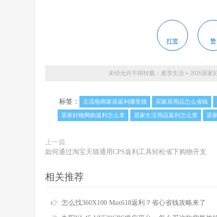
打赏
赞
未经允许不得转载：
麦享生活
»
2026
标签：
主流电商家居返利哪里领
买家居用品怎么省钱
居家好物网购返利怎么拿
居家生活用品返利怎么查
居
上一篇
如何通过淘宝天猫通用CPS返利工具轻松省下购物开支
相关推荐
怎么找360X100 Max618返利？省心省钱攻略来了