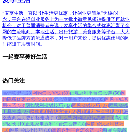
“麦享生活一直以“让生活更优惠，让创业更简单”为核心理
念，平台在轻创业服务上为一大批小微意见领袖提供了再就业
机会，对于普通消费者来说，麦享生活的集合式优惠汇聚了全
网的主流电商、本地生活、出行旅游、美食服务等平台，大大
降低了品牌方的流通成本，对于用户来说，提供优惠便利的同
时缩短了决策时间。
一起麦享美好生活
热门关注
高佣联盟 (123)
网购怎么省钱 (60)
正规返利平台怎么选 (56)
网
购隐藏优惠券怎么找 (38)
怎么查商品历史价格 (35)
网购省钱实
用技巧 (33)
网购返利省钱技巧 (32)
网购省钱技巧 (27)
网购省钱
工具推荐 (23)
网购返利省钱方法 (22)
网购返利怎么提现 (21)
怎
么查商品历史价格走势 (20)
怎么找网购隐藏优惠券 (20)
高佣联
盟团长 (19)
正规家电返利平台怎么选 (18)
网购省钱返利技巧
(18)
网购省钱小技巧 (18)
靠谱返利平台怎么选 (17)
唯品会隐藏