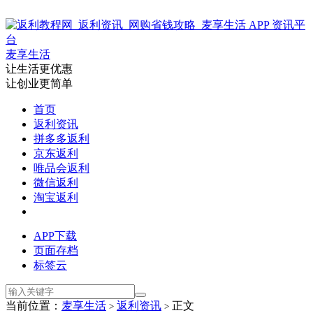
麦享生活
让生活更优惠
让创业更简单
首页
返利资讯
拼多多返利
京东返利
唯品会返利
微信返利
淘宝返利
APP下载
页面存档
标签云
当前位置：
麦享生活
返利资讯
正文
>
>