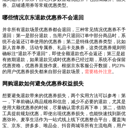
券、店铺通用券等常规优惠类型。
哪些情况京东退款优惠券不会退回
并非所有退款场景优惠券都会退回，三种常见情况优惠券不予
退回：第一是部分退款，当用户只退回订单中部分商品时，系
统不会返还订单使用的优惠券；第二是特殊优惠券类型，比如
新人首单券、活动专属券、礼品卡兑换券，这类优惠券规则明
确标注“退款不予退回”，即使全额退款也不会返还；第三是超
有效期退款，如果退款完成时优惠券已经过期，系统不会保留
优惠资格，优惠券直接作废。根据京东客服公开数据，约23%
的用户优惠券损失都来自部分退款场景，
需要格外注意
。
网购退款如何避免优惠券权益损失
想要避免退款带来的优惠券损失，两个实用方法可以参考：第
一，下单前确认商品规格和信息，减少不必要的退款，尤其是
使用大额优惠券的时候，尽量确认需求后再下单；第二，借助
工具提前规划优惠，即使出现优惠券损失，也能快速找到新优
惠弥补。麦享生活作为一站式线上线下优惠整合平台，覆盖淘
宝、京东、拼多多、唯品会、抖音商城等所有主流电商，用户