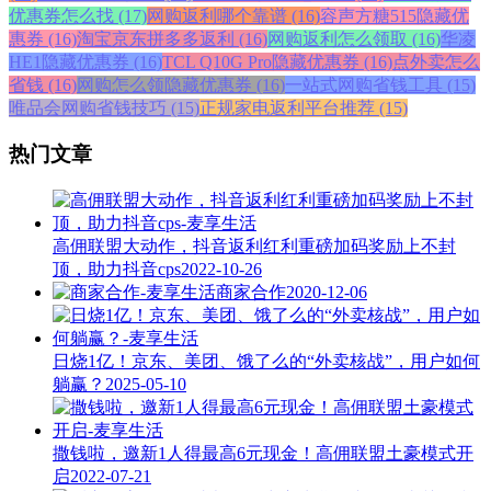
优惠券怎么找 (17)
网购返利哪个靠谱 (16)
容声方糖515隐藏优
惠券 (16)
淘宝京东拼多多返利 (16)
网购返利怎么领取 (16)
华凌
HE1隐藏优惠券 (16)
TCL Q10G Pro隐藏优惠券 (16)
点外卖怎么
省钱 (16)
网购怎么领隐藏优惠券 (16)
一站式网购省钱工具 (15)
唯品会网购省钱技巧 (15)
正规家电返利平台推荐 (15)
热门文章
高佣联盟大动作，抖音返利红利重磅加码奖励上不封
顶，助力抖音cps
2022-10-26
商家合作
2020-12-06
日烧1亿！京东、美团、饿了么的“外卖核战”，用户如何
躺赢？
2025-05-10
撒钱啦，邀新1人得最高6元现金！高佣联盟土豪模式开
启
2022-07-21