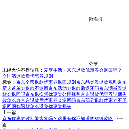
微海报
分享
未经允许不得转载：
麦享生活
»
京东退款优惠券会退回吗？一
文理清退款后优惠券规则
标签：
京东全额退款优惠券退回规则
京东品类券退款规则
京东
新人首单券退款不退回
京东活动券退款后返还吗
京东满减券退
款会退回吗
京东退换货优惠券处理规则
京东退款优惠券过期失
效怎么办
京东退款后优惠券会退回吗
京东部分退款优惠券不予
退回
网购退款怎么避免优惠券损失
上一篇
京东优惠券过期能恢复吗？这里有你不知道的省钱攻略
下一
篇