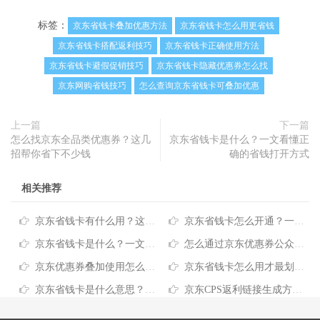
标签：
京东省钱卡叠加优惠方法
京东省钱卡怎么用更省钱
京东省钱卡搭配返利技巧
京东省钱卡正确使用方法
京东省钱卡避假促销技巧
京东省钱卡隐藏优惠券怎么找
京东网购省钱技巧
怎么查询京东省钱卡可叠加优惠
上一篇
下一篇
怎么找京东全品类优惠券？这几
京东省钱卡是什么？一文看懂正
招帮你省下不少钱
确的省钱打开方式
相关推荐
京东省钱卡有什么用？这几个隐藏省钱技巧多数人还不知道
京东省钱卡怎么开通？一站式省钱技巧分享
京东省钱卡是什么？一文看懂正确的省钱打开方式
怎么通过京东优惠券公众号查找隐藏优惠？麦享生活让网购省钱更简单
京东优惠券叠加使用怎么玩？这份省钱攻略帮你轻松省下不少钱
京东省钱卡怎么用才最划算？超实用省钱攻略分享
京东省钱卡是什么意思？一文读懂如何叠加优惠更省钱
京东CPS返利链接生成方法：三步轻松解锁网购省钱新技巧