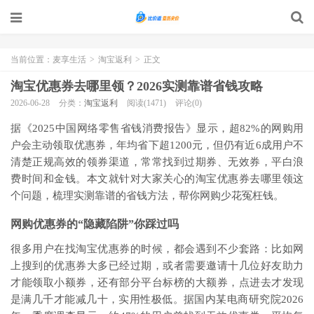
当前位置：
麦享生活
>
淘宝返利
>
正文
淘宝优惠券去哪里领？2026实测靠谱省钱攻略
2026-06-28
分类：
淘宝返利
阅读(1471)
评论(0)
据《2025中国网络零售省钱消费报告》显示，超82%的网购用
户会主动领取优惠券，年均省下超1200元，但仍有近6成用户不
清楚正规高效的领券渠道，常常找到过期券、无效券，平白浪
费时间和金钱。本文就针对大家关心的淘宝优惠券去哪里领这
个问题，梳理实测靠谱的省钱方法，帮你网购少花冤枉钱。
网购优惠券的“隐藏陷阱”你踩过吗
很多用户在找淘宝优惠券的时候，都会遇到不少套路：比如网
上搜到的优惠券大多已经过期，或者需要邀请十几位好友助力
才能领取小额券，还有部分平台标榜的大额券，点进去才发现
是满几千才能减几十，实用性极低。据国内某电商研究院2026