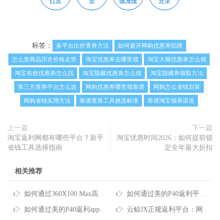
打赏
赞
微海报
分享
标签：
多平台比价查券方法
如何避开网购优惠券陷阱
怎么查商品历史价格走势
淘宝优惠券去哪里领
淘宝大额优惠券怎么领
淘宝有效优惠券怎么找
淘宝隐藏优惠券怎么领
淘宝隐藏券领取方法
第三方查券平台怎么选
网购优惠券哪里领靠谱
网购怎么省钱划算
网购省钱实用方法
靠谱查券工具挑选标准
靠谱淘宝领券渠道
上一篇
下一篇
淘宝返利网都有哪些平台？新手
淘宝优惠时间2026：如何提前锁
省钱工具选择指南
定全年最大折扣
相关推荐
如何通过360X100 Max高佣金返利实现网购更省钱
如何通过美的P40返利平台享受全网购物省钱攻略
如何通过美的P40返利app查询，轻松省下日常购物钱
云鲸JX正规返利平台：网购省钱怎么选？这篇攻略帮你避开坑