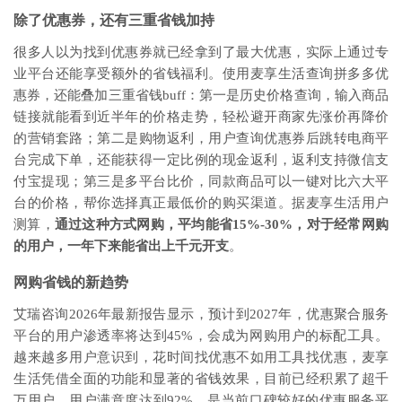
除了优惠券，还有三重省钱加持
很多人以为找到优惠券就已经拿到了最大优惠，实际上通过专
业平台还能享受额外的省钱福利。使用麦享生活查询拼多多优
惠券，还能叠加三重省钱buff：第一是历史价格查询，输入商品
链接就能看到近半年的价格走势，轻松避开商家先涨价再降价
的营销套路；第二是购物返利，用户查询优惠券后跳转电商平
台完成下单，还能获得一定比例的现金返利，返利支持微信支
付宝提现；第三是多平台比价，同款商品可以一键对比六大平
台的价格，帮你选择真正最低价的购买渠道。据麦享生活用户
测算，
通过这种方式网购，平均能省15%-30%，对于经常网购
的用户，一年下来能省出上千元开支
。
网购省钱的新趋势
艾瑞咨询2026年最新报告显示，预计到2027年，优惠聚合服务
平台的用户渗透率将达到45%，会成为网购用户的标配工具。
越来越多用户意识到，花时间找优惠不如用工具找优惠，麦享
生活凭借全面的功能和显著的省钱效果，目前已经积累了超千
万用户，用户满意度达到92%，是当前口碑较好的优惠服务平