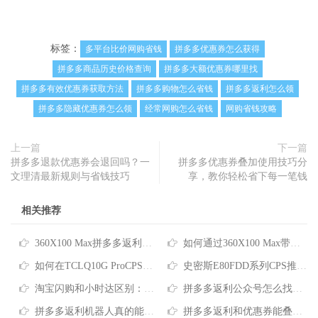
标签：
多平台比价网购省钱
拼多多优惠券怎么获得
拼多多商品历史价格查询
拼多多大额优惠券哪里找
拼多多有效优惠券获取方法
拼多多购物怎么省钱
拼多多返利怎么领
拼多多隐藏优惠券怎么领
经常网购怎么省钱
网购省钱攻略
上一篇
下一篇
拼多多退款优惠券会退回吗？一
拼多多优惠券叠加使用技巧分
文理清最新规则与省钱技巧
享，教你轻松省下每一笔钱
相关推荐
360X100 Max拼多多返利：拼多多购物省钱实用指南
如何通过360X100 Max带货返利获取最大化购物优惠
如何在TCLQ10G ProCPS推广平台找到真正实惠的购物优惠
史密斯E80FDD系列CPS推广平台：轻松搞定网购省钱
淘宝闪购和小时达区别：网购怎么选更划算？
拼多多返利公众号怎么找？学会这招轻松省下全年网购钱
拼多多返利机器人真的能帮你省钱吗？一文读懂返利省钱逻辑
拼多多返利和优惠券能叠加吗？一文读懂2026省钱攻略