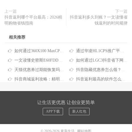
上一篇
下一篇
抖音返利哪个平台最高：2026精
抖音返利多久到账？一文读懂省
明购物省钱指南
钱返利的时间规律
相关推荐
如何通过360X100 MaxCPS推广享受全网购物省钱福利
通过华凌HL1CPS推广平台查优惠，网购每年可省上千元
一文读懂史密斯E60FDD正规返利平台，网购省钱原来这么简单
如何通过LGC3抖音省下网购真金白银
天猫优惠券过期能恢复吗？这些省钱技巧你得知道
抖音隐藏优惠券怎么领？一文看懂实用省钱攻略
抖音商城返利攻略：精明网购这样省才对
抖音返利最高的软件怎么选？手把手教你省出生活费
让生活更优惠 让创业更简单
APP下载
新人红包
© 2020-2026
麦享生活
网站地图