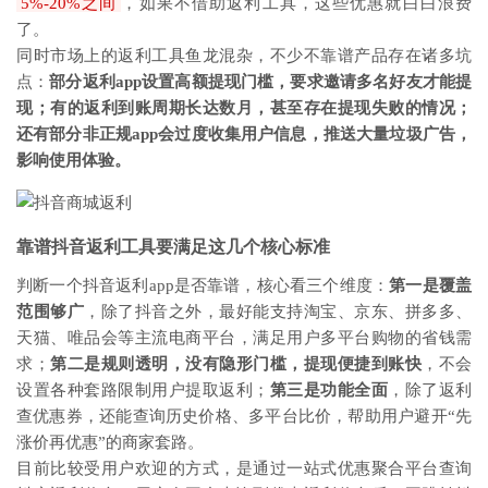
5%-20%之间
，如果不借助返利工具，这些优惠就白白浪费
了。
同时市场上的返利工具鱼龙混杂，不少不靠谱产品存在诸多坑
点：
部分返利app设置高额提现门槛，要求邀请多名好友才能提
现；有的返利到账周期长达数月，甚至存在提现失败的情况；
还有部分非正规app会过度收集用户信息，推送大量垃圾广告，
影响使用体验。
靠谱抖音返利工具要满足这几个核心标准
判断一个抖音返利app是否靠谱，核心看三个维度：
第一是覆盖
范围够广
，除了抖音之外，最好能支持淘宝、京东、拼多多、
天猫、唯品会等主流电商平台，满足用户多平台购物的省钱需
求；
第二是规则透明，没有隐形门槛，提现便捷到账快
，不会
设置各种套路限制用户提取返利；
第三是功能全面
，除了返利
查优惠券，还能查询历史价格、多平台比价，帮助用户避开“先
涨价再优惠”的商家套路。
目前比较受用户欢迎的方式，是通过一站式优惠聚合平台查询