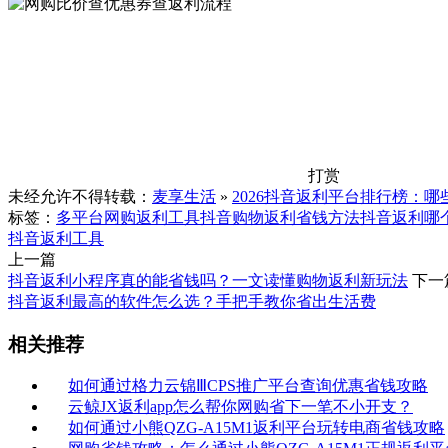
打赏
未经允许不得转载：
麦享生活
»
2026抖音返利平台排行榜：
标签：
多平台网购返利工具
抖音购物返利省钱方法
抖音返利哪
抖音返利工具
上一篇
抖音返利小程序真的能省钱吗？一文读懂购物返利新玩法
下一
抖音返利最高的软件怎么选？手把手教你省出生活费
相关推荐
如何通过格力云锦ⅢCPS推广平台查询优惠省钱攻略
云鲸JX返利app怎么帮你网购省下一笔不小开支？
如何通过小熊QZG-A15M1返利平台玩转电商省钱攻略