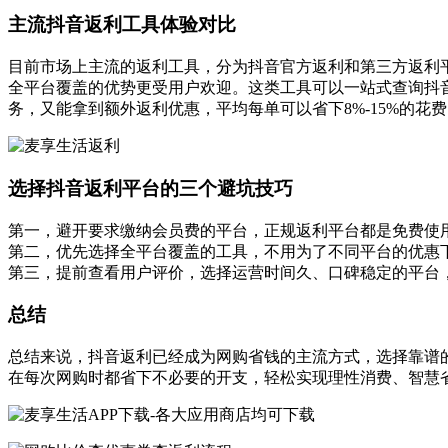
主流抖音返利工具体验对比
目前市场上主流的返利工具，分为抖音官方返利和第三方返利
全平台覆盖的优势更受用户欢迎。这类工具可以一站式查询抖
务，又能拿到额外返利优惠，平均每单可以省下8%-15%的
选择抖音返利平台的三个避坑技巧
第一，避开要求缴纳会员费的平台，正规返利平台都是免费使
第二，优先选择全平台覆盖的工具，不用为了不同平台的优惠下
第三，提前查看用户评价，选择运营时间久、口碑稳定的平台
总结
总结来说，抖音返利已经成为网购省钱的主流方式，选择靠谱
在每次网购时都省下不必要的开支，轻松实现理性消费、智慧