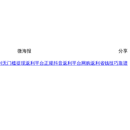
微海报
分享
利
无门槛提现返利平台
正规抖音返利平台
网购返利省钱技巧
靠谱