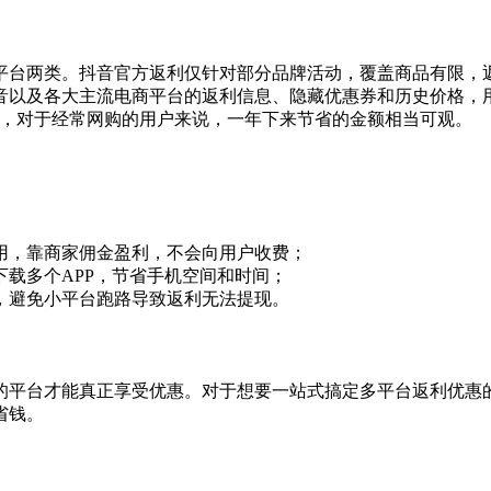
平台两类。抖音官方返利仅针对部分品牌活动，覆盖商品有限，
音以及各大主流电商平台的返利信息、隐藏优惠券和历史价格，
花费，对于经常网购的用户来说，一年下来节省的金额相当可观。
用，靠商家佣金盈利，不会向用户收费；
载多个APP，节省手机空间和时间；
，避免小平台跑路导致返利无法提现。
的平台才能真正享受优惠。对于想要一站式搞定多平台返利优惠
省钱。