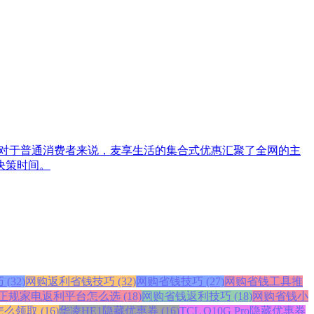
，对于普通消费者来说，麦享生活的集合式优惠汇聚了全网的主
决策时间。
32)
网购返利省钱技巧 (32)
网购省钱技巧 (27)
网购省钱工具推
正规家电返利平台怎么选 (18)
网购省钱返利技巧 (18)
网购省钱小
领取 (16)
华凌HE1隐藏优惠券 (16)
TCL Q10G Pro隐藏优惠券