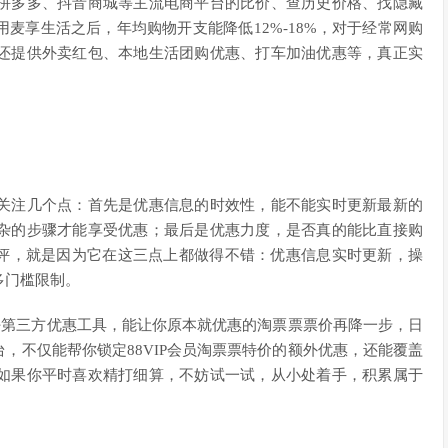
拼多多、抖音商城等主流电商平台的比价、查历史价格、找隐藏
麦享生活之后，年均购物开支能降低12%-18%，对于经常网购
还提供外卖红包、本地生活团购优惠、打车加油优惠等，真正实
关注几个点：首先是优惠信息的时效性，能不能实时更新最新的
杂的步骤才能享受优惠；最后是优惠力度，是否真的能比直接购
好评，就是因为它在这三点上都做得不错：优惠信息实时更新，操
多门槛限制。
用好第三方优惠工具，能让你原本就优惠的淘票票票价再降一步，日
，不仅能帮你锁定88VIP会员淘票票特价的额外优惠，还能覆盖
如果你平时喜欢精打细算，不妨试一试，从小处着手，积累属于