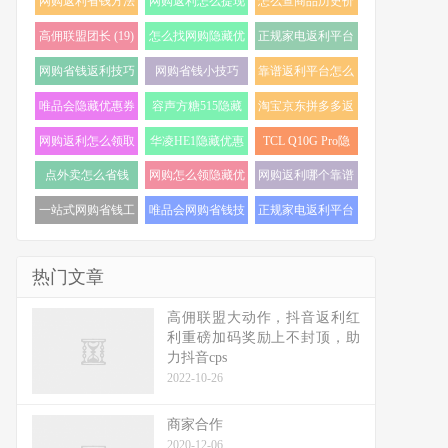
网购返利省钱方法
网购返利怎么提现
怎么查商品历史价
(22)
(21)
格走势 (20)
高佣联盟团长 (19)
怎么找网购隐藏优
正规家电返利平台
惠券 (19)
怎么选 (18)
网购省钱返利技巧
网购省钱小技巧
靠谱返利平台怎么
(18)
(18)
选 (17)
唯品会隐藏优惠券
容声方糖515隐藏
淘宝京东拼多多返
怎么找 (17)
优惠券 (16)
利 (16)
网购返利怎么领取
华凌HE1隐藏优惠
TCL Q10G Pro隐
(16)
券 (16)
藏优惠券 (16)
点外卖怎么省钱
网购怎么领隐藏优
网购返利哪个靠谱
(16)
惠券 (16)
(15)
一站式网购省钱工
唯品会网购省钱技
正规家电返利平台
具 (15)
巧 (15)
推荐 (15)
热门文章
高佣联盟大动作，抖音返利红
利重磅加码奖励上不封顶，助
力抖音cps
2022-10-26
商家合作
2020-12-06