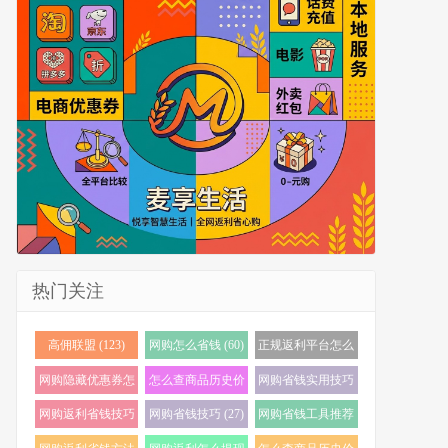
热门关注
高佣联盟 (123)
网购怎么省钱 (60)
正规返利平台怎么
选 (56)
网购隐藏优惠券怎
怎么查商品历史价
网购省钱实用技巧
么找 (38)
格 (35)
(32)
网购返利省钱技巧
网购省钱技巧 (27)
网购省钱工具推荐
(32)
(23)