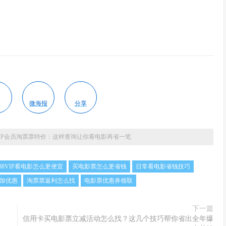
微海报
分享
VIP会员淘票票特价：这样查询让你看电影再省一笔
88VIP看电影怎么更便宜
买电影票怎么更省钱
日常看电影省钱技巧
加优惠
淘票票返利怎么找
电影票优惠券领取
下一篇
信用卡买电影票立减活动怎么找？这几个技巧帮你省出全年爆