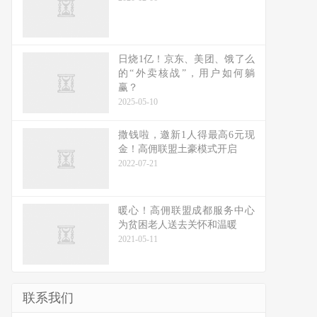
日烧1亿！京东、美团、饿了么
的“外卖核战”，用户如何躺
赢？
2025-05-10
撒钱啦，邀新1人得最高6元现
金！高佣联盟土豪模式开启
2022-07-21
暖心！高佣联盟成都服务中心
为贫困老人送去关怀和温暖
2021-05-11
联系我们