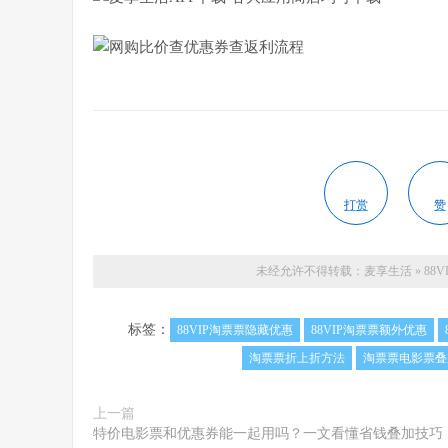
打赏
赞
未经允许不得转载：
麦享生活
»
88
标签：
88VIP淘票票隐藏优惠
88VIP淘票票额外优惠
淘票票折上折方法
淘票票电影票叠
上一篇
特价电影票和优惠券能一起用吗？一文看懂省钱叠加技巧