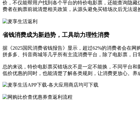
价，不仅能帮用户找到各个平台的特价电影票，还能查询隐藏优
费者在购票前就清楚相关政策，从源头避免买错场次后无法退
省钱消费成为新趋势，工具助力理性消费
据《2025国民消费省钱报告》显示，超过62%的消费者会在
拼多多、抖音商城等几乎所有主流消费平台，除了电影票，日
总的来说，特价电影票买错场次不是一定不能换，不同平台和
低价优惠的同时，也能清楚了解各类规则，让消费更放心。养