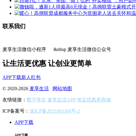
联系我们
麦享生活微信小程序 &nbsp 麦享生活微信公众号
让生活更优惠 让创业更简单
APP下载
新人红包
© 2020-2026
麦享生活
网站地图
友情链接：
数字孪生
麦享生活APP
淘宝优惠券商城
ICP备案号：
滇ICP备2021003384号-2
APP下载
APP下载