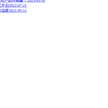
，用户如何躺赢？
2025-05-10
式开启
2022-07-21
和温暖
2021-05-11