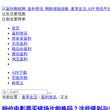
让生活更优惠
让创业更简单
首页
返利资讯
拼多多返利
京东返利
唯品会返利
微信返利
淘宝返利
APP下载
页面存档
标签云
当前位置：
麦享生活
返利资讯
正文
>
>
特价电影票买错场次能换吗？这些规则与