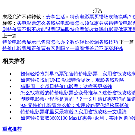
打赏
未经允许不得转载：
麦享生活
»
特价电影票买错场次能换吗？
标签：
买电影票怎么省钱
买电影票怎么领优惠券
买错特价电影
则
特价票不退不改能退票吗
猫眼特价票能改签吗
电影票优惠哪
上一篇
特价电影票显示已售罄怎么办？教你轻松捡漏省钱技巧
下一篇
特价电影票和正价票有区别吗？一篇看懂差异不花冤枉钱
相关推荐
如何轻松抢到早鸟票预售特价电影票，实用省钱攻略
如何轻松找到UME 影城特价场次，观影省钱攻略
猫眼周二会员日特价电影票：这样买更省钱
怎么找靠谱的特价电影票公众号推荐？这份省钱攻略
即映电影票小程序是真的吗？一文理清优惠查询的靠
9.9 元特价电影票怎么抢：实用攻略帮你轻松享低价
特价电影票哪里买最靠谱？实用省钱攻略一文理清
如何轻松获取360X100 Max优惠券+返利，实用网购
重点推荐