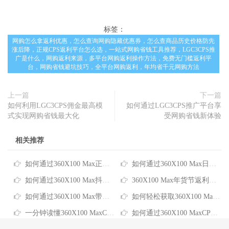
标签：
网购怎么拿返利优惠，怎么查询网购隐藏优惠券，怎么查商品历史价格防先
涨后降，正规CPS返利平台怎么选，一站式网购省钱工具推荐，LGC3CPS推
广是什么，网购返利来源，多平台网购返利操作方法，免费无门槛返利平
台，网购省钱避坑技巧，全平台网购返利，年均省千元网购方法
上一篇
下一篇
如何利用LGC3CPS佣金最高模
如何通过LGC3CPS推广平台享
式实现网购省钱最大化
受网购省钱新体验
相关推荐
如何通过360X100 Max正规返利平台实现智能购物省钱
如何通过360X100 Max日常网购返利轻松省下全年生活费
如何通过360X100 Max抖音返利在网购中省下真金白银
360X100 Max年货节返利：轻松省去年货采购预算的实用攻略
如何通过360X100 Max带货返利获取最大化购物优惠
如何轻松获取360X100 Max优惠券+返利，实用网购省钱攻略
一分钟读懂360X100 MaxCPS返利：网购省钱原来这么简单
如何通过360X100 MaxCPS推广平台享受更省钱的网购体验