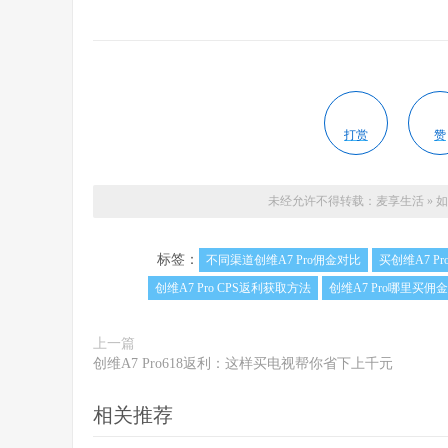
打赏
赞
未经允许不得转载：
麦享生活
»
如
标签：
不同渠道创维A7 Pro佣金对比
买创维A7 P
创维A7 Pro CPS返利获取方法
创维A7 Pro哪里买佣
上一篇
创维A7 Pro618返利：这样买电视帮你省下上千元
相关推荐