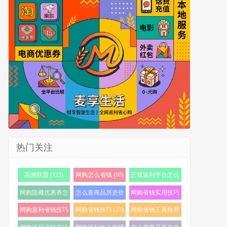
热门关注
高佣联盟 (123)
网购怎么省钱 (60)
正规返利平台怎么
选 (56)
网购隐藏优惠券怎
怎么查商品历史价
网购省钱实用技巧
么找 (38)
格 (35)
(33)
网购返利省钱技巧
网购省钱技巧 (27)
网购省钱工具推荐
(32)
(23)