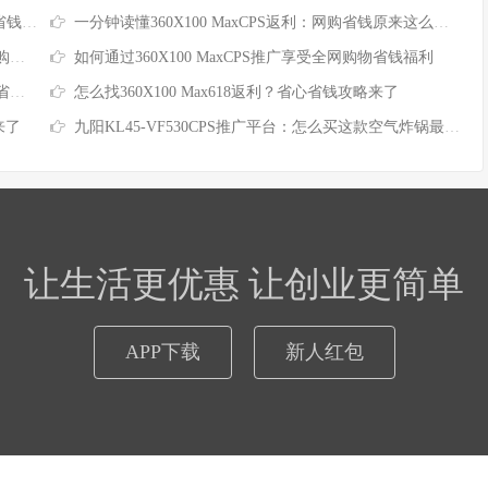
攻略
一分钟读懂360X100 MaxCPS返利：网购省钱原来这么简单
验
如何通过360X100 MaxCPS推广享受全网购物省钱福利
倍
怎么找360X100 Max618返利？省心省钱攻略来了
来了
九阳KL45-VF530CPS推广平台：怎么买这款空气炸锅最省钱？
让生活更优惠 让创业更简单
APP下载
新人红包