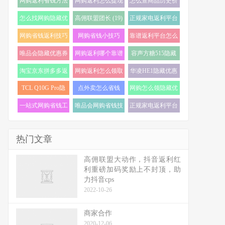
网购返利省钱方法
网购返利怎么提现
怎么查商品历史价
(22)
(21)
格走势 (20)
怎么找网购隐藏优
高佣联盟团长 (19)
正规家电返利平台
惠券 (20)
怎么选 (18)
网购省钱返利技巧
网购省钱小技巧
靠谱返利平台怎么
(18)
(18)
选 (17)
唯品会隐藏优惠券
网购返利哪个靠谱
容声方糖515隐藏
怎么找 (17)
(16)
优惠券 (16)
淘宝京东拼多多返
网购返利怎么领取
华凌HE1隐藏优惠
利 (16)
(16)
券 (16)
TCL Q10G Pro隐
点外卖怎么省钱
网购怎么领隐藏优
藏优惠券 (16)
(16)
惠券 (16)
一站式网购省钱工
唯品会网购省钱技
正规家电返利平台
具 (15)
巧 (15)
推荐 (15)
热门文章
高佣联盟大动作，抖音返利红
利重磅加码奖励上不封顶，助
力抖音cps
2022-10-26
商家合作
2020-12-06