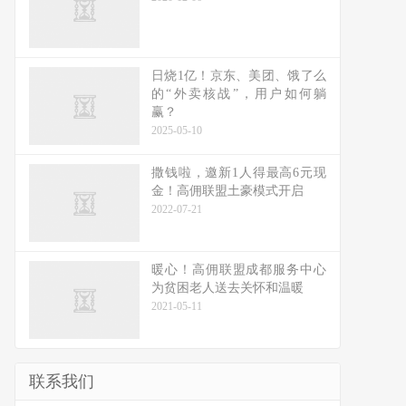
日烧1亿！京东、美团、饿了么
的“外卖核战”，用户如何躺
赢？
2025-05-10
撒钱啦，邀新1人得最高6元现
金！高佣联盟土豪模式开启
2022-07-21
暖心！高佣联盟成都服务中心
为贫困老人送去关怀和温暖
2021-05-11
联系我们