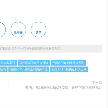
微海报
分享
何找到创维A7 ProCPS佣金最高的省钱购买方式
ro怎么拿返利
买创维A7 Pro怎么省钱
创维A7 Pro CPS佣金查询
金最高
创维A7 Pro最高返利购买渠道
创维A7 Pro购买返利怎么领
下一篇
美的元气2.0系列618返利攻略：这样下单立省好几百