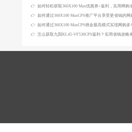
如何轻松获取360X100 Max优惠券+返利，实用网购省钱
如何通过360X100 MaxCPS推广平台享受更省钱的网购体
如何通过360X100 MaxCPS佣金最高模式实现网购多省一
怎么获取九阳KL45-VF530CPS返利？实用省钱攻略