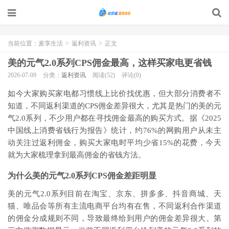
当前位置：
麦享生活
>
返利资讯
>
正文
美的元气2.0系列CPS佣金最高，这样买家电更省钱
2026-07-09
分类：
返利资讯
阅读(52)
评论(0)
如今大家购买家电都习惯线上比价找优惠，但大部分消费者不
知道，不同返利渠道的CPS佣金差异很大，尤其是热门的美的元
气2.0系列，不少用户都在寻找佣金最高的购买方式。据《2025
中国线上消费省钱行为报告》统计，约76%的网购用户从未主
动关注过返利佣金，购买大家电时平均少省15%的花费，今天
就为大家梳理拿到最高佣金的省钱方法。
为什么美的元气2.0系列CPS佣金差距明显
美的元气2.0系列目前在淘宝、京东、拼多多、抖音商城、天
猫、唯品会等所有主流电商平台均有在售，不同返利合作渠道
的佣金分成规则不同，导致最终给到用户的佣金差异很大。第