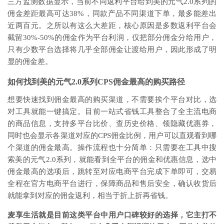
三方监测数据显示，当前不同返利平台给到美的元气2.0系列的
佣金差距最高可达38%，同款产品不同渠道下单，最多能差出
近两百元。之所以有这么大差距，核心原因是多数返利平台会
截留30%-50%的佣金作为平台利润，仅把部分佣金分给用户，
只有少数平台选择将几乎全部佣金让渡给用户，因此形成了明
显的佣金差。
如何找到美的元气2.0系列CPS佣金最高的购买路径
想要快速找到佣金最高的购买渠道，不需要挨个平台对比，选
对工具就能一键搞定。目前一站式省钱工具整合了全主流电商
的商品信息，支持多平台比价、查历史价格、领隐藏优惠券，
同时也会显示各渠道对应的CPS佣金比例，用户可以直观看到哪
个渠道的佣金最高。操作流程也十分简单：只需要在工具中搜
索美的元气2.0系列，就能看到全平台的佣金和优惠信息，选中
佣金最高的选项后，跳转至对应电商平台完成下单即可，交易
全程在官方电商平台进行，保障商品和售后安全，确认收货后
就能拿到对应的佣金返利，相当于折上折再省钱。
麦享生活就是目前这类平台中用户口碑较好的选择，它主打不