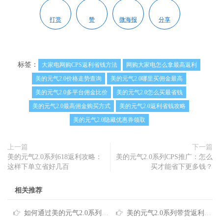
打赏
赞
微海报
分享
标签：
大家电网购CPS返利省钱方法
网购大家电怎么拿最高返利
美的元气2.0价格走势查询
美的元气2.0哪里买佣金最高
美的元气2.0多平台佣金比价
美的元气2.0怎么买最省钱
美的元气2.0最高佣金购买方式
美的元气2.0返利省钱攻略
美的元气2.0隐藏优惠券领取
上一篇
下一篇
美的元气2.0系列618返利攻略：
美的元气2.0系列CPS推广：怎么
这样下单立省好几百
买才能省下更多钱？
相关推荐
如何通过美的元气2.0系列返利提现省下大几百？一文读懂靠谱省钱技巧
美的元气2.0系列带货返利：实用省钱攻略干货分享