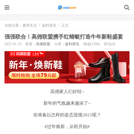
当前位置：
麦享生活
>
返利资讯
>
正文
强强联合！高佣联盟携手红蜻蜓打造牛年新鞋盛宴
2021-01-19
来源：
高佣联盟
分类：
返利资讯
阅读(1386)
评论(0)
高佣家人们好哇~
新年的气氛越来越浓了~
你准备以怎样的姿态迎接2021呢？
#过年焕新，从鞋开始#