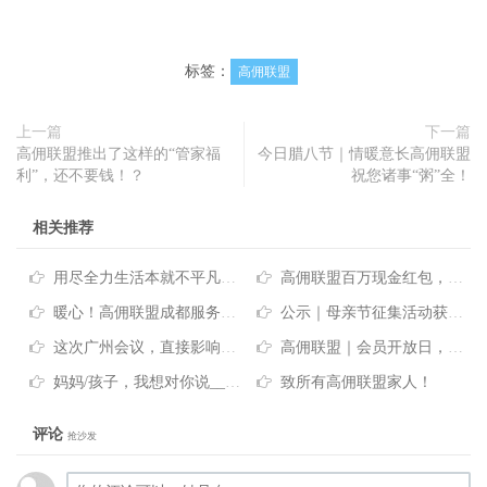
标签：
高佣联盟
上一篇
下一篇
高佣联盟推出了这样的“管家福
今日腊八节｜情暖意长高佣联盟
利”，还不要钱！？
祝您诸事“粥”全！
相关推荐
用尽全力生活本就不平凡—高佣联盟
高佣联盟百万现金红包，端午节特定大礼，你确定不看看？
暖心！高佣联盟成都服务中心为贫困老人送去关怀和温暖
公示｜母亲节征集活动获奖名单
这次广州会议，直接影响你下半年的整体收入！
高佣联盟｜会员开放日，大咖都说了些什么？
妈妈/孩子，我想对你说_____
致所有高佣联盟家人！
评论
抢沙发