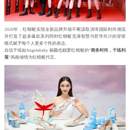
2020年，红蜻蜓实现全新品牌升级不断汲取演绎国际时尚潮流
并打造了超多爆款系列同时红蜻蜓充满智慧与哲学共计的穿搭
模式赋予每个人更多个性的表达。
自信干练如Angelababy 杨颖也颇爱红蜻蜓的“
商务时尚，干练利
落
”风格倾情为红蜻蜓代言。