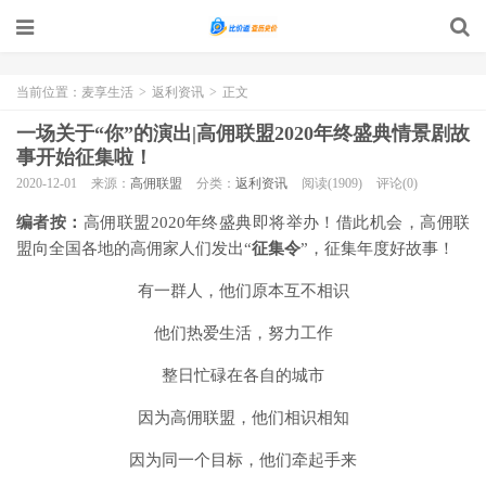
当前位置：
麦享生活
>
返利资讯
>
正文
一场关于“你”的演出|高佣联盟2020年终盛典情景剧故
事开始征集啦！
2020-12-01
来源：
高佣联盟
分类：
返利资讯
阅读(1909)
评论(0)
编者按：
高佣联盟2020年终盛典即将举办！借此机会，高佣联
盟向全国各地的高佣家人们发出“
征集令
”，征集年度好故事！
有一群人，他们原本互不相识
他们热爱生活，努力工作
整日忙碌在各自的城市
因为高佣联盟，他们相识相知
因为同一个目标，他们牵起手来