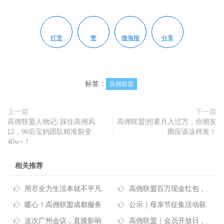
打赏
赞
微海报
分享
标签：
高佣联盟
上一篇
下一篇
高佣联盟人物记| 踩住高佣风
高佣联盟|想要月入过万，你朋友
口，90后宝妈团队精准裂变
圈应该这样发！
40w+！
相关推荐
用尽全力生活本就不平凡—高佣联盟
高佣联盟百万现金红包，端午节特定大礼，你确定不看看？
暖心！高佣联盟成都服务中心为贫困老人送去关怀和温暖
公示｜母亲节征集活动获奖名单
这次广州会议，直接影响你下半年的整体收入！
高佣联盟｜会员开放日，大咖都说了些什么？