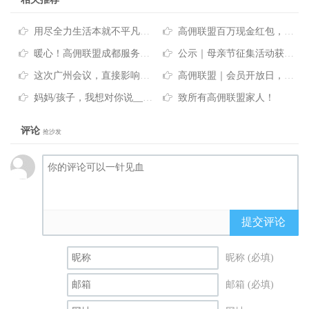
用尽全力生活本就不平凡—高佣联盟
高佣联盟百万现金红包，端午节特定大礼，你确定不看看？
暖心！高佣联盟成都服务中心为贫困老人送去关怀和温暖
公示｜母亲节征集活动获奖名单
这次广州会议，直接影响你下半年的整体收入！
高佣联盟｜会员开放日，大咖都说了些什么？
妈妈/孩子，我想对你说_____
致所有高佣联盟家人！
评论
抢沙发
提交评论
昵称 (必填)
邮箱 (必填)