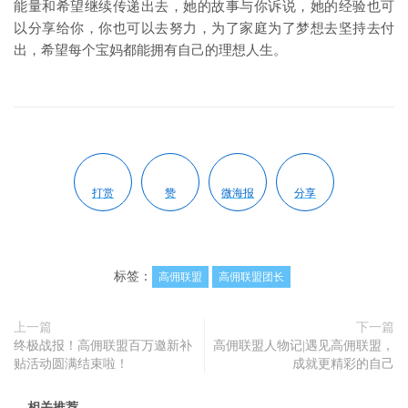
能量和希望继续传递出去，她的故事与你诉说，她的经验也可
以分享给你，你也可以去努力，为了家庭为了梦想去坚持去付
出，希望每个宝妈都能拥有自己的理想人生。
打赏
赞
微海报
分享
标签：
高佣联盟
高佣联盟团长
上一篇
下一篇
终极战报！高佣联盟百万邀新补
高佣联盟人物记|遇见高佣联盟，
贴活动圆满结束啦！
成就更精彩的自己
相关推荐