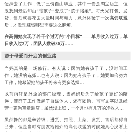
便辞去了工作，做了三份自由职业，其中一份是淘宝店主，但
没想到最后却由“陪孩子”变成了“孩子陪她”。每天光打包、发
货、售后就要花去大量时间与精力，意外体验了一次
高佣联盟
后，才发现赚钱哪里需要这么麻烦。
在高佣她实现了若干个过万的“小目标”——单月收入过万，单
日收入过2万，团队人数破30万……
源于母爱而开启的创业路
当妈真的是一场修行。有人说：因为她有孩子了，没时间工
作，她没的选择…也有人说：因为她有孩子了，她要加倍努力
工作，她希望她的孩子将来有更多选择…
以前雨轩是外企的部门经理，当妈妈后为了给孩子更好的陪
伴，便辞了工作做起了自媒体人，还有团购、写写文字以及经
营一家淘宝童装店，虽然没上班，一个月也有几万的净收入…
虽然挣的都是辛苦钱，进货、拍照、上架、发货、售后都得自
己来，但是当时有朋友给她介绍高佣联盟的时候她真心没看上