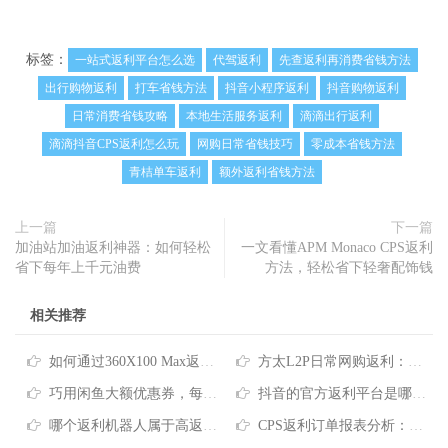
标签：
一站式返利平台怎么选
代驾返利
先查返利再消费省钱方法
出行购物返利
打车省钱方法
抖音小程序返利
抖音购物返利
日常消费省钱攻略
本地生活服务返利
滴滴出行返利
滴滴抖音CPS返利怎么玩
网购日常省钱技巧
零成本省钱方法
青桔单车返利
额外返利省钱方法
上一篇
下一篇
加油站加油返利神器：如何轻松
一文看懂APM Monaco CPS返利
省下每年上千元油费
方法，轻松省下轻奢配饰钱
相关推荐
如何通过360X100 Max返利最大化网购省钱效益
方太L2P日常网购返利：如何聪明网购省下真金白银
巧用闲鱼大额优惠券，每年网购省下几千元
抖音的官方返利平台是哪个？一文理清抖音购物省钱返利的正确方式
哪个返利机器人属于高返利平台，教你网购更省钱
CPS返利订单报表分析：网购如何通过工具省下真金白银