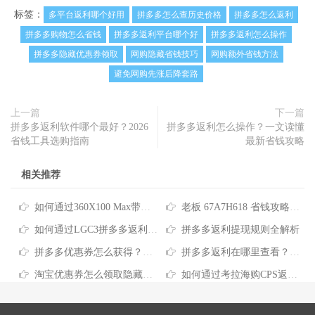
标签：
多平台返利哪个好用
拼多多怎么查历史价格
拼多多怎么返利
拼多多购物怎么省钱
拼多多返利平台哪个好
拼多多返利怎么操作
拼多多隐藏优惠券领取
网购隐藏省钱技巧
网购额外省钱方法
避免网购先涨后降套路
上一篇
下一篇
拼多多返利软件哪个最好？2026
拼多多返利怎么操作？一文读懂
省钱工具选购指南
最新省钱攻略
相关推荐
如何通过360X100 Max带货返利获取最大化购物优惠
老板 67A7H618 省钱攻略：电商购物这样买最划算
如何通过LGC3拼多多返利实现网购省钱攻略
拼多多返利提现规则全解析
拼多多优惠券怎么获得？这几种实用省钱攻略请收好
拼多多返利在哪里查看？一文读懂网购省钱新玩法
淘宝优惠券怎么领取隐藏内部券？实用省钱技巧分享
如何通过考拉海购CPS返利平台推荐轻松省下日常网购开支