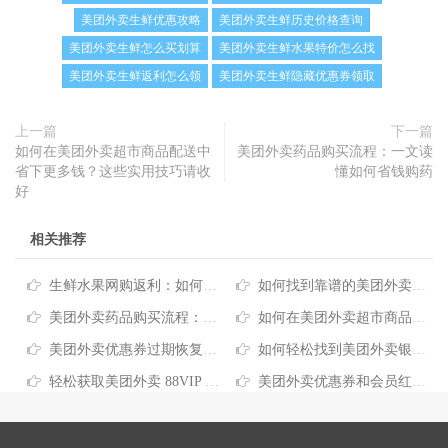
美团外卖生鲜优惠攻略
美团外卖生鲜历史价格查询
美团外卖生鲜怎么买划算
美团外卖生鲜水果特价怎么找
美团外卖生鲜返利怎么领
美团外卖生鲜隐藏优惠券领取
上一篇
下一篇
如何在美团外卖超市商品配送中
美团外卖药品购买流程：一文读
省下更多钱？这些实用技巧请收
懂如何省钱购药
好
相关推荐
生鲜水果网购返利：如何轻松省钱买好果
如何找到靠谱的美团外卖母婴用品优惠？这份省钱攻略请收好
美团外卖药品购买流程：一文读懂如何省钱购药
如何在美团外卖超市商品配送中省下更多钱？这些实用技巧请收好
美团外卖优惠券过期恢复方法：轻松找回优惠省钱攻略
如何轻松找到美团外卖银行联名卡立减优惠，实用省钱攻略看这里
轻松获取美团外卖 88VIP 会员优惠，吃外卖更省钱
美团外卖优惠券和会员红包叠加规则省钱攻略