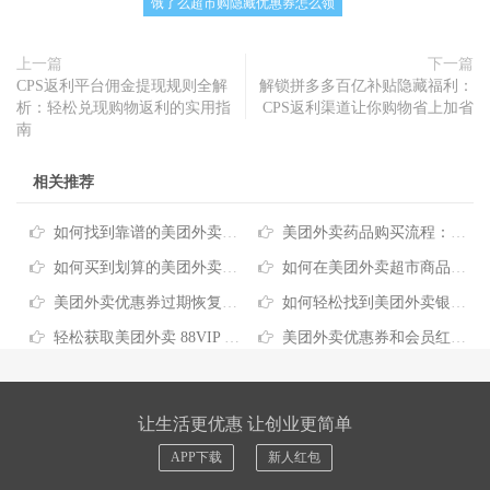
饿了么超市购隐藏优惠券怎么领
上一篇
下一篇
CPS返利平台佣金提现规则全解
解锁拼多多百亿补贴隐藏福利：
析：轻松兑现购物返利的实用指
CPS返利渠道让你购物省上加省
南
相关推荐
如何找到靠谱的美团外卖母婴用品优惠？这份省钱攻略请收好
美团外卖药品购买流程：一文读懂如何省钱购药
如何买到划算的美团外卖生鲜水果特价
如何在美团外卖超市商品配送中省下更多钱？这些实用技巧请收好
美团外卖优惠券过期恢复方法：轻松找回优惠省钱攻略
如何轻松找到美团外卖银行联名卡立减优惠，实用省钱攻略看这里
轻松获取美团外卖 88VIP 会员优惠，吃外卖更省钱
美团外卖优惠券和会员红包叠加规则省钱攻略
让生活更优惠 让创业更简单
APP下载
新人红包