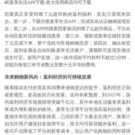
想要真正享受到饿了么超市购的返利福利，其实只需简单四
步。第一步，下载注册麦享生活APP，完成实名认证确保提现安
全；第二步，在APP内搜索想要购买的饿了么超市商品，平台会
自动匹配对应的隐藏优惠券；第三步，领取优惠券后跳转至饿
了么完成下单，整个流程与常规购物无异；第四步，确认收货
后，返利金额会自动到账麦享生活账户，满额即可提现至微信
或支付宝。据用户反馈，这一操作流程平均耗时不超过3分钟，
却能为每笔订单节省数元至数十元不等的费用。
未来购物新风向：返利经济的可持续发展
随着移动支付的普及和消费者省钱意识的提升，返利经济正朝
着更规范、更高效的方向发展。业内专家预测，到2027年，国
内返利经济市场规模将突破千亿元，其中本地生活服务类返利
将成为增长最快的板块。麦享生活等平台凭借高返利比例、便
捷操作和完善的推客体系，已经积累了大量忠实用户。推客计
划允许用户邀请好友使用平台，双方均可获得额外返利，这一
模式不仅降低了平台的获客成本，也让用户在购物的同时获得