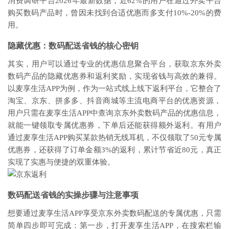
消费调研平台2026年最新数据，近62%的用户在通过外卖平台
购买数码产品时，曾因未找到合适优惠而多支付10%-20%的费
用。
隐藏优惠：数码配送省钱的核心密钥
其实，用户可以通过专业的优惠信息聚合平台，获取京东外卖
数码产品的隐藏优惠券和返利奖励，实现省钱与高效的兼得。
以麦享生活APP为例，作为一站式线上线下返利平台，它整合了
淘宝、京东、拼多多、抖音商城等主流电商平台的优惠资源，
用户只需在麦享生活APP中查询京东外卖数码产品的优惠信息，
就能一键领取专属优惠券，下单后还能获得额外返利。有用户
通过麦享生活APP购买某款热销无线耳机，不仅领取了50元专属
优惠券，还获得了订单金额3%的返利，累计节省近80元，真正
实现了实惠与便捷的双重体验。
数码配送省钱的实操步骤与注意事项
想要通过麦享生活APP享受京东外卖数码配送的专属优惠，只需
简单四步即可完成：第一步，打开麦享生活APP，在搜索栏输