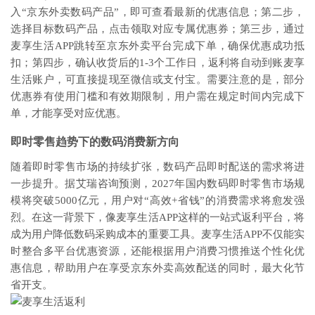
入“京东外卖数码产品”，即可查看最新的优惠信息；第二步，
选择目标数码产品，点击领取对应专属优惠券；第三步，通过
麦享生活APP跳转至京东外卖平台完成下单，确保优惠成功抵
扣；第四步，确认收货后的1-3个工作日，返利将自动到账麦享
生活账户，可直接提现至微信或支付宝。需要注意的是，部分
优惠券有使用门槛和有效期限制，用户需在规定时间内完成下
单，才能享受对应优惠。
即时零售趋势下的数码消费新方向
随着即时零售市场的持续扩张，数码产品即时配送的需求将进
一步提升。据艾瑞咨询预测，2027年国内数码即时零售市场规
模将突破5000亿元，用户对“高效+省钱”的消费需求将愈发强
烈。在这一背景下，像麦享生活APP这样的一站式返利平台，将
成为用户降低数码采购成本的重要工具。麦享生活APP不仅能实
时整合多平台优惠资源，还能根据用户消费习惯推送个性化优
惠信息，帮助用户在享受京东外卖高效配送的同时，最大化节
省开支。