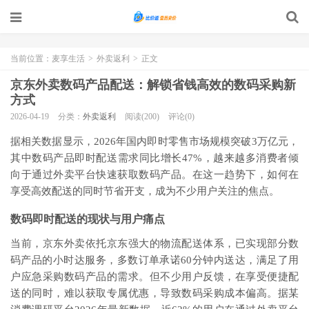
当前位置：
麦享生活
>
外卖返利
>
正文
京东外卖数码产品配送：解锁省钱高效的数码采购新
方式
2026-04-19
分类：
外卖返利
阅读(200)
评论(0)
据相关数据显示，2026年国内即时零售市场规模突破3万亿元，
其中数码产品即时配送需求同比增长47%，越来越多消费者倾
向于通过外卖平台快速获取数码产品。在这一趋势下，如何在
享受高效配送的同时节省开支，成为不少用户关注的焦点。
数码即时配送的现状与用户痛点
当前，京东外卖依托京东强大的物流配送体系，已实现部分数
码产品的小时达服务，多数订单承诺60分钟内送达，满足了用
户应急采购数码产品的需求。但不少用户反馈，在享受便捷配
送的同时，难以获取专属优惠，导致数码采购成本偏高。据某